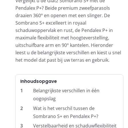
Vergelijkt u de Glatz Sombrano S+ met de
Pendalex P+? Beide premium zweefparasols
draaien 360° en openen met een slinger. De
Balkonklemmen
Sombrano S+ excelleert in royaal
schaduwoppervlak en rust, de Pendalex P+ in
Beschermhoezen
maximale flexibiliteit met hoogteverstelling,
uitschuifbare arm en 90° kantelen. Hieronder
leest u de belangrijkste verschillen en kiest u snel
Verlichting
het model dat past bij uw terras en gebruik.
Glatz Vita Collectie
Inhoudsopgave
1
Belangrijkste verschillen in één
Glatz parasoldoeken
oogopslag
2
Wat is het verschil tussen de
Glatz stofstalen collectie Sampleboeken
Sombrano S+ en Pendalex P+?
3
Verstelbaarheid en schaduwflexibiliteit