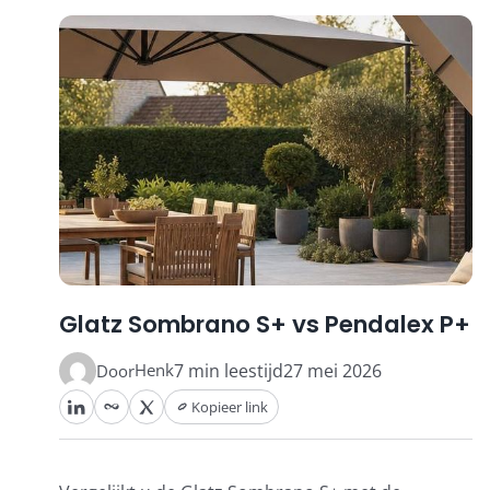
Stokparasols
Zweefparasols
Horeca parasols
Muurparasols
Glatz Sombrano S+ vs Pendalex P+
Schaduwdoeken
Henk
7 min leestijd
27 mei 2026
Door
Kopieer link
Snel leverbaar
Parasolvoeten