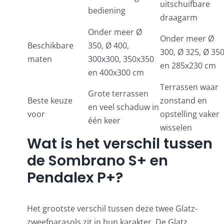
uitschuifbare
bediening
draagarm
Onder meer Ø
Onder meer Ø
Beschikbare
350, Ø 400,
300, Ø 325, Ø 35
maten
300x300, 350x350
en 285x230 cm
en 400x300 cm
Terrassen waar
Grote terrassen
Beste keuze
zonstand en
en veel schaduw in
voor
opstelling vaker
één keer
wisselen
Wat is het verschil tussen
de Sombrano S+ en
Pendalex P+?
Het grootste verschil tussen deze twee Glatz-
zweefparasols zit in hun karakter. De Glatz