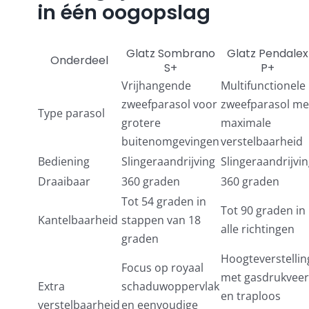
in één oogopslag
Glatz Sombrano
Glatz Pendalex
Onderdeel
S+
P+
Vrijhangende
Multifunctionele
zweefparasol voor
zweefparasol me
Type parasol
grotere
maximale
buitenomgevingen
verstelbaarheid
Bediening
Slingeraandrijving
Slingeraandrijvi
Draaibaar
360 graden
360 graden
Tot 54 graden in
Tot 90 graden in
Kantelbaarheid
stappen van 18
alle richtingen
graden
Hoogteverstellin
Focus op royaal
met gasdrukveer
Extra
schaduwoppervlak
en traploos
verstelbaarheid
en eenvoudige