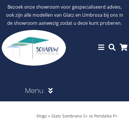
Ga
Bezoek onze showroom voor gespecialiseerd advies,
naar
ook zijn alle modellen van Glatz en Umbrosa bij ons in
inhoud
de showroom aanwezig zodat u deze kunt proberen.
Menu
Showroommodellen
blogs
»
Glatz Sombrano S+ vs Pendalex P+
aanbiedingen