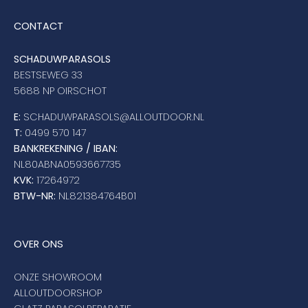
CONTACT
SCHADUWPARASOLS
BESTSEWEG 33
5688 NP OIRSCHOT
E:
SCHADUWPARASOLS@ALLOUTDOOR.NL
T:
0499 570 147
BANKREKENING / IBAN:
NL80ABNA0593667735
KVK:
17264972
BTW-NR:
NL821384764B01
OVER ONS
ONZE SHOWROOM
ALLOUTDOORSHOP