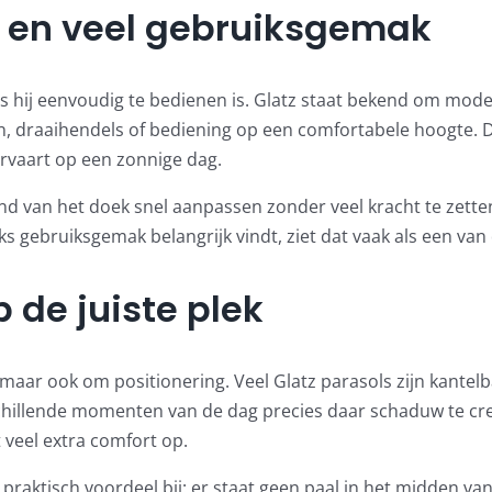
 en veel gebruiksgemak
ls hij eenvoudig te bedienen is. Glatz staat bekend om mod
 draaihendels of bediening op een comfortabele hoogte. Dat
ervaart op een zonnige dag.
and van het doek snel aanpassen zonder veel kracht te zett
s gebruiksgemak belangrijk vindt, ziet dat vaak als een van
de juiste plek
maar ook om positionering. Veel Glatz parasols zijn kantelba
hillende momenten van de dag precies daar schaduw te creë
t veel extra comfort op.
praktisch voordeel bij: er staat geen paal in het midden van