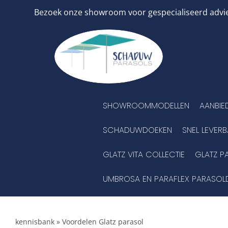
Ga
Bezoek onze showroom voor gespecialiseerd advies
naar
inhoud
SHOWROOMMODELLEN
AANBIE
SCHADUWDOEKEN
SNEL LEVER
GLATZ VITA COLLECTIE
GLATZ P
UMBROSA EN PARAFLEX PARASOL
kennisbank
»
Voordelen Glatz parasol