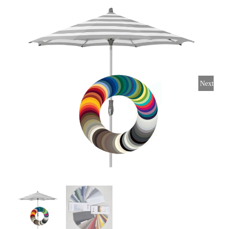
Horeca parasols
Muurparasols
Next
Schaduwdoeken
Snel leverbaar
Parasolvoeten
Balkonklemmen