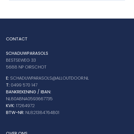
CONTACT
SCHADUWPARASOLS
BESTSEWEG 33
5688 NP OIRSCHOT
E:
SCHADUWPARASOLS@ALLOUTDOOR.NL
T:
0499 570 147
BANKREKENING / IBAN:
NL80ABNA0593667735
KVK:
17264972
BTW-NR:
NL821384764B01
OVER ONS