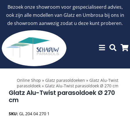
Ga
Bezoek onze showroom voor gespecialiseerd advies,
naar
ook zijn alle modellen van Glatz en Umbrosa bij ons in
inhoud
de showroom aanwezig zodat u deze kunt proberen.
Toggle
Showroommodellen
Navigation
Online Shop
»
Glatz parasoldoeken
»
Glatz Alu-Twist
parasoldoek
»
Glatz Alu-Twist parasoldoek Ø 270 cm
aanbiedingen
Glatz Alu-Twist parasoldoek Ø 270
cm
Stokparasols
SKU:
GL 204 04 270 1
Zweefparasols