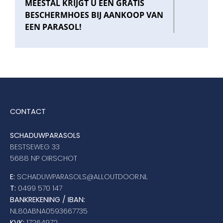
MEESTAL KRIJGT U EEN GRATIS
BESCHERMHOES BIJ AANKOOP VAN
EEN PARASOL!
CONTACT
SCHADUWPARASOLS
BESTSEWEG 33
5688 NP OIRSCHOT
E:
SCHADUWPARASOLS@ALLOUTDOOR.NL
T:
0499 570 147
BANKREKENING / IBAN:
NL80ABNA0593667735
KVK:
17264972