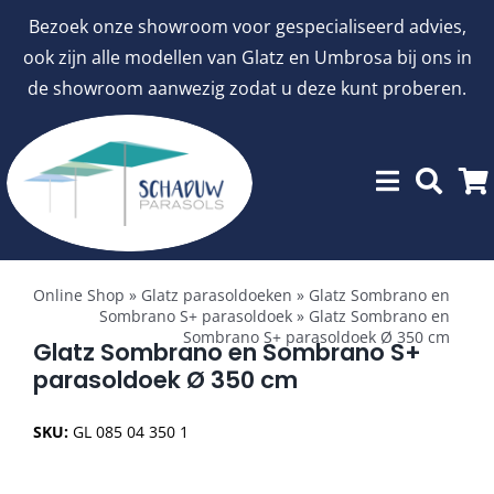
Ga
Bezoek onze showroom voor gespecialiseerd advies,
naar
ook zijn alle modellen van Glatz en Umbrosa bij ons in
inhoud
de showroom aanwezig zodat u deze kunt proberen.
Toggle
Showroommodellen
Navigation
Online Shop
»
Glatz parasoldoeken
»
Glatz Sombrano en
Sombrano S+ parasoldoek
»
Glatz Sombrano en
Sombrano S+ parasoldoek Ø 350 cm
aanbiedingen
Glatz Sombrano en Sombrano S+
parasoldoek Ø 350 cm
Stokparasols
SKU:
GL 085 04 350 1
Zweefparasols