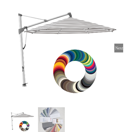
Horeca parasols
Muurparasols
Next
Schaduwdoeken
Snel leverbaar
Parasolvoeten
Balkonklemmen