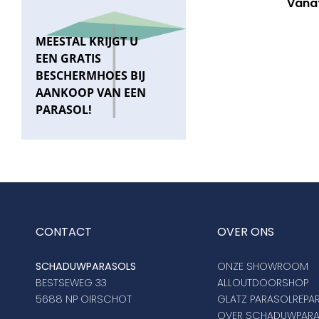
Vana
MEESTAL KRIJGT U
EEN GRATIS
BESCHERMHOES BIJ
AANKOOP VAN EEN
PARASOL!
CONTACT
OVER ONS
SCHADUWPARASOLS
ONZE SHOWROOM
BESTSEWEG 33
ALLOUTDOORSHOP
5688 NP OIRSCHOT
GLATZ PARASOLREPAR
OVER SCHADUWPAR