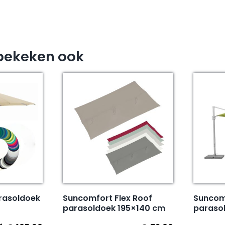
bekeken ook
arasoldoek
Suncomfort Flex Roof
Suncom
parasoldoek 195×140 cm
paraso