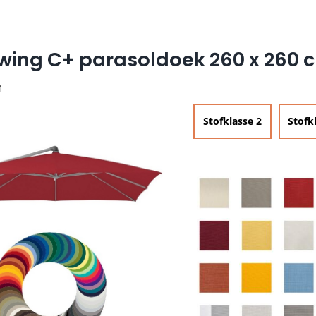
wing C+ parasoldoek 260 x 260 
1
Stofklasse 2
Stofk

