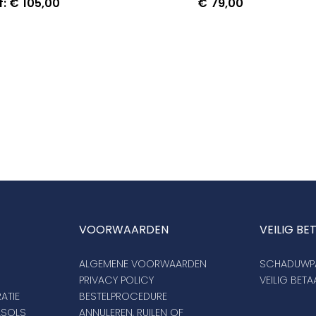
f:
€
105,00
€
79,00
VOORWAARDEN
VEILIG BE
ALGEMENE VOORWAARDEN
SCHADUWPA
PRIVACY POLICY
VEILIG BET
ATIE
BESTELPROCEDURE
ASOLS
ANNULEREN, RUILEN OF