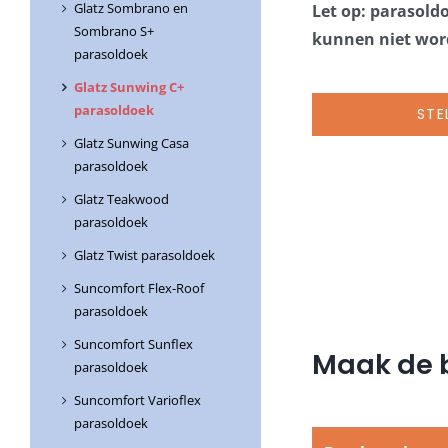
Glatz Sombrano en
Let op: parasold
Sombrano S+
kunnen niet word
parasoldoek
Glatz Sunwing C+
parasoldoek
STE
Glatz Sunwing Casa
parasoldoek
Glatz Teakwood
parasoldoek
Glatz Twist parasoldoek
Suncomfort Flex-Roof
parasoldoek
Suncomfort Sunflex
Maak de b
parasoldoek
Suncomfort Varioflex
parasoldoek