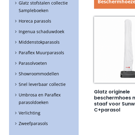
Beschermhoez
Glatz stofstalen collectie
Sampleboeken
Horeca parasols
Ingenua schaduwdoek
Middenstokparasols
Paraflex Muurparasols
Parasolvoeten
Showroommodellen
Snel leverbaar collectie
Glatz originele
Umbrosa en Paraflex
beschermhoes me
parasoldoeken
staaf voor Sunw
C+parasol
Verlichting
Zweefparasols