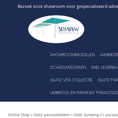
Ga
Bezoek onze showroom voor gespecialiseerd advies
naar
inhoud
SHOWROOMMODELLEN
AANBIED
SCHADUWDOEKEN
SNEL LEVERBA
GLATZ VITA COLLECTIE
GLATZ PA
UMBROSA EN PARAFLEX PARASOLD
Online Shop
»
Glatz parasoldoeken
»
Glatz Sunwing C+ paraso