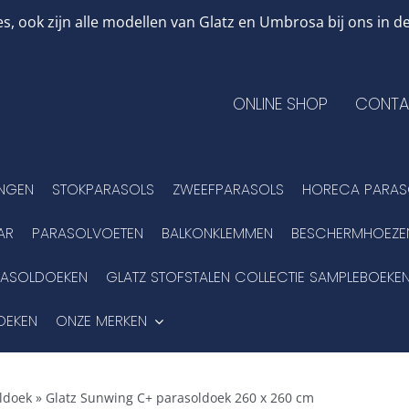
, ook zijn alle modellen van Glatz en Umbrosa bij ons in
ONLINE SHOP
CONTA
INGEN
STOKPARASOLS
ZWEEFPARASOLS
HORECA PARAS
AR
PARASOLVOETEN
BALKONKLEMMEN
BESCHERMHOEZE
RASOLDOEKEN
GLATZ STOFSTALEN COLLECTIE SAMPLEBOEKE
OEKEN
ONZE MERKEN
ldoek
»
Glatz Sunwing C+ parasoldoek 260 x 260 cm