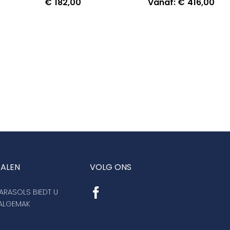
€
182,00
Vanaf:
€
416,00
TALEN
VOLG ONS
RASOLS BIEDT U
AALGEMAK