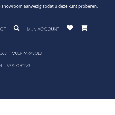
 de showroom aanwezig zodat u deze kunt proberen.
CT
MIJN ACCOUNT
OLS
MUURPARASOLS
N
VERLICHTING
N