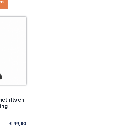
en
t rits en
ing
€
99,00