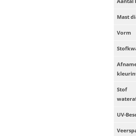
Aantal 
Mast d
Vorm
Stofkwa
Afnam
kleurin
Stof
watera
UV-Bes
Veersp