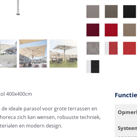
asol 400x400cm
Functi
s de ideale parasol voor grote terrassen en
Opmerk
e horeca zich kan wensen, robuuste techniek,
erialen en modern design.
Systee