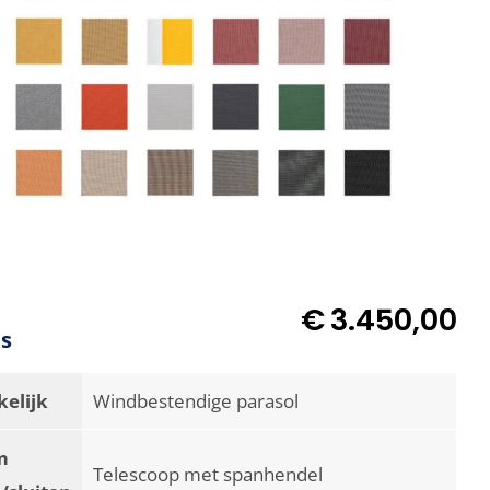
€
3.450,00
es
elijk
Windbestendige parasol
m
Telescoop met spanhendel