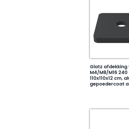
Glatz afdekking
M4/M8/M16 240 
110x110x12 cm, a
gepoedercoat a