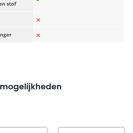
en stof
nger
e mogelijkheden