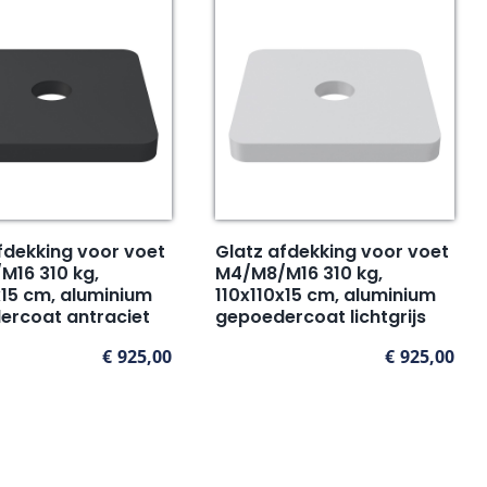
fdekking voor voet
Glatz afdekking voor voet
M16 310 kg,
M4/M8/M16 310 kg,
x15 cm, aluminium
110x110x15 cm, aluminium
ercoat antraciet
gepoedercoat lichtgrijs
€
925,00
€
925,00