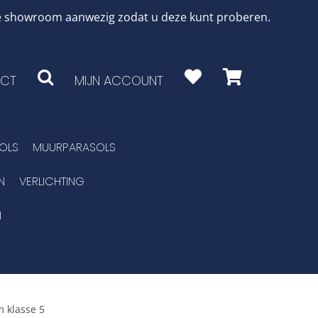
 de showroom aanwezig zodat u deze kunt proberen.
CT
MIJN ACCOUNT
OLS
MUURPARASOLS
N
VERLICHTING
N
 klasse 5