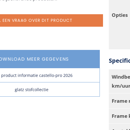
Opties
L EEN VRAAG OVER DIT PRODUCT
OWNLOAD MEER GEGEVENS
Specifi
z product informatie castello-pro 2026
Windbe
km/uur
glatz stofcollectie
Frame 
Frame 