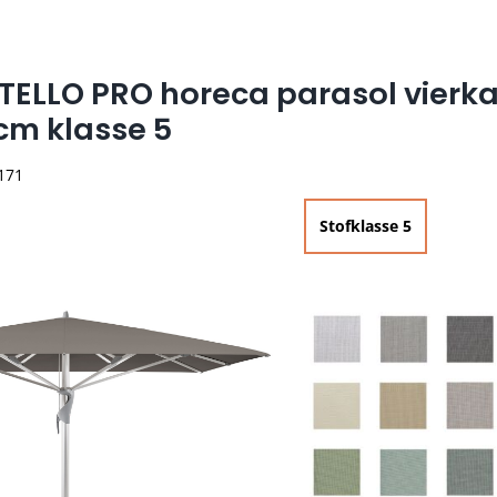
TELLO PRO horeca parasol vierk
cm klasse 5
 171
Stofklasse 5

