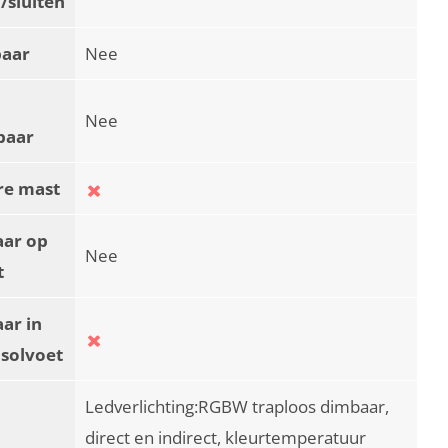
/sluiten
baar
Nee
Nee
baar
re mast
aar op
Nee
t
ar in
asolvoet
Ledverlichting:RGBW traploos dimbaar,
direct en indirect, kleurtemperatuur