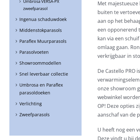
Umbrosa VERSA-PX
Met majestueuze l
zweefparasol
buiten te vertoev
Ingenua schaduwdoek
aan op het behaagl
een opponerend t
Middenstokparasols
kan via een schu
Paraflex Muurparasols
omlaag gaan. Rond
Parasolvoeten
verkrijgbaar in s
Showroommodellen
De Castello PRO is
Snel leverbaar collectie
verwarmingseleme
Umbrosa en Paraflex
onze showroom ge
parasoldoeken
webwinkel worden
Verlichting
OP! Deze opties zi
aanschaf van de p
Zweefparasols
U heeft nog een v
Deze vindt u bij 