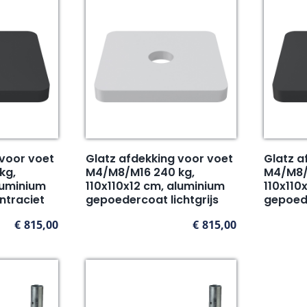
 voor voet
Glatz afdekking voor voet
Glatz a
kg,
M4/M8/M16 240 kg,
M4/M8/
luminium
110x110x12 cm, aluminium
110x110
ntraciet
gepoedercoat lichtgrijs
gepoed
€
815,00
€
815,00