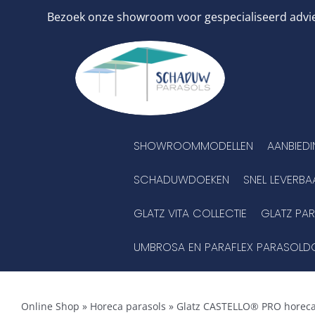
Ga
Bezoek onze showroom voor gespecialiseerd advies
naar
inhoud
SHOWROOMMODELLEN
AANBIED
SCHADUWDOEKEN
SNEL LEVERBA
GLATZ VITA COLLECTIE
GLATZ PA
UMBROSA EN PARAFLEX PARASOLD
Online Shop
»
Horeca parasols
»
Glatz CASTELLO® PRO horeca