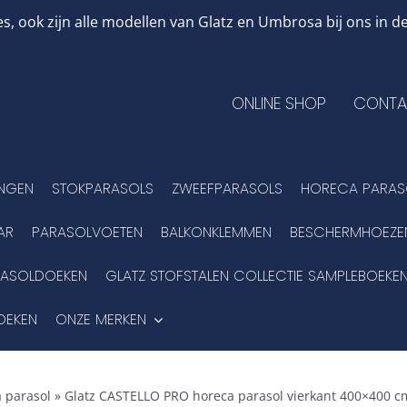
, ook zijn alle modellen van Glatz en Umbrosa bij ons in
ONLINE SHOP
CONTA
INGEN
STOKPARASOLS
ZWEEFPARASOLS
HORECA PARAS
AR
PARASOLVOETEN
BALKONKLEMMEN
BESCHERMHOEZE
RASOLDOEKEN
GLATZ STOFSTALEN COLLECTIE SAMPLEBOEKE
OEKEN
ONZE MERKEN
 parasol
»
Glatz CASTELLO PRO horeca parasol vierkant 400×400 cm