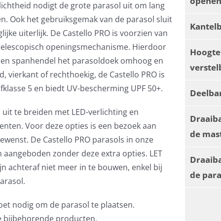
openen
ichtheid nodigt de grote parasol uit om lang
en. Ook het gebruiksgemak van de parasol sluit
Kantel
ijke uiterlijk. De Castello PRO is voorzien van
elescopisch openingsmechanisme. Hierdoor
Hoogte
if en spanhendel het parasoldoek omhoog en
verstel
, vierkant of rechthoekig, de Castello PRO is
tofklasse 5 en biedt UV-bescherming UPF 50+.
Deelba
 uit te breiden met LED-verlichting en
Draaib
nten. Voor deze opties is een bezoek aan
de mas
wenst. De Castello PRO parasols in onze
 aangeboden zonder deze extra opties. LET
Draaiba
jn achteraf niet meer in te bouwen, enkel bij
de par
arasol.
oet nodig om de parasol te plaatsen.
de bijbehorende producten.