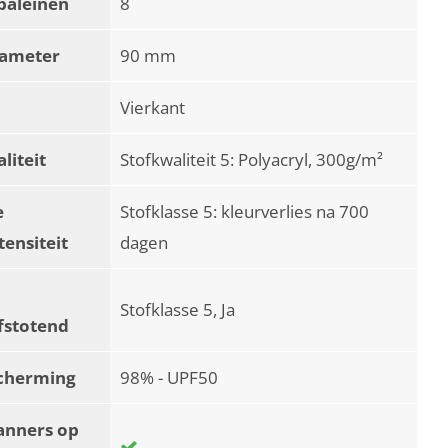
baleinen
8
iameter
90 mm
Vierkant
liteit
Stofkwaliteit 5: Polyacryl, 300g/m²
e
Stofklasse 5: kleurverlies na 700
tensiteit
dagen
Stofklasse 5, Ja
fstotend
cherming
98% - UPF50
anners op