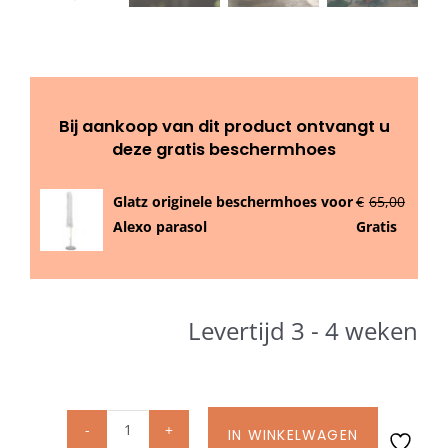
Beschermhoezen
Verlichting
Bij aankoop van dit product ontvangt u
Glatz Vita Collectie
deze gratis beschermhoes
Glatz originele beschermhoes voor
€
65,00
Glatz parasoldoeken
Alexo parasol
Gratis
Glatz stofstalen collectie Sampleboeken
Levertijd 3 - 4 weken
Umbrosa en Paraflex parasoldoeken
Onze merken
IN WINKELWAGEN
ALEXO®