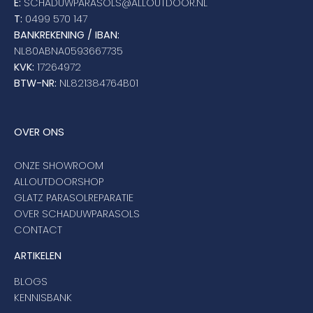
E:
SCHADUWPARASOLS@ALLOUTDOOR.NL
T:
0499 570 147
BANKREKENING / IBAN:
NL80ABNA0593667735
KVK:
17264972
BTW-NR:
NL821384764B01
OVER ONS
ONZE SHOWROOM
ALLOUTDOORSHOP
GLATZ PARASOLREPARATIE
OVER SCHADUWPARASOLS
CONTACT
ARTIKELEN
BLOGS
KENNISBANK