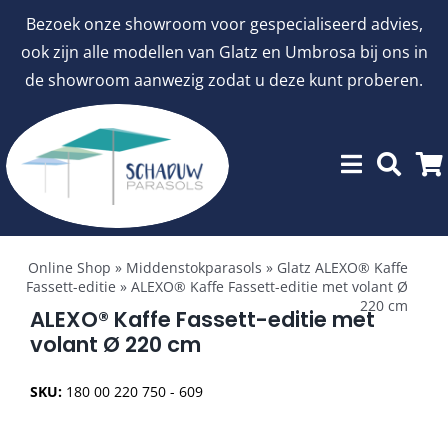
Ga
Bezoek onze showroom voor gespecialiseerd advies,
naar
ook zijn alle modellen van Glatz en Umbrosa bij ons in
inhoud
de showroom aanwezig zodat u deze kunt proberen.
Toggle
Showroommodellen
Navigation
Online Shop
»
Middenstokparasols
»
Glatz ALEXO® Kaffe
Fassett-editie
»
ALEXO® Kaffe Fassett-editie met volant Ø
220 cm
aanbiedingen
ALEXO® Kaffe Fassett-editie met
volant Ø 220 cm
Stokparasols
SKU:
180 00 220 750 - 609
Zweefparasols