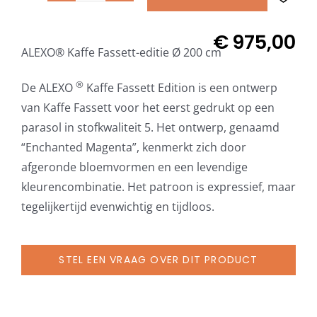
Kaffe
Fassett-
€
975,00
ALEXO® Kaffe Fassett-editie Ø 200 cm
editie
met
®
De ALEXO
Kaffe Fassett Edition is een ontwerp
volant
van Kaffe Fassett voor het eerst gedrukt op een
Ø
parasol in stofkwaliteit 5. Het ontwerp, genaamd
220
“Enchanted Magenta”, kenmerkt zich door
cm
afgeronde bloemvormen en een levendige
aantal
kleurencombinatie. Het patroon is expressief, maar
tegelijkertijd evenwichtig en tijdloos.
STEL EEN VRAAG OVER DIT PRODUCT