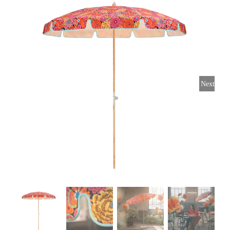
Horeca parasols
Muurparasols
Next
Schaduwdoeken
Snel leverbaar
Parasolvoeten
Balkonklemmen