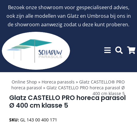
Ga
Bezoek onze showroom voor gespecialiseerd advies,
naar
ook zijn alle modellen van Glatz en Umbrosa bij ons in
inhoud
de showroom aanwezig zodat u deze kunt proberen.
Toggle
Showroommodellen
Navigation
Online Shop
»
Horeca parasols
»
Glatz CASTELLO® PRO
horeca parasol
»
Glatz CASTELLO PRO horeca parasol Ø
400 cm klasse 5
aanbiedingen
Glatz CASTELLO PRO horeca parasol
Ø 400 cm klasse 5
Stokparasols
SKU:
GL 143 00 400 171
Zweefparasols