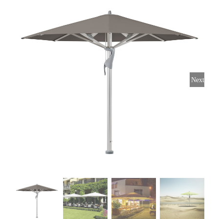
Horeca parasols
Muurparasols
Next
Schaduwdoeken
Snel leverbaar
Parasolvoeten
Balkonklemmen