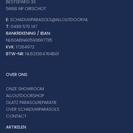
BESTSEWEG 33
5688 NP OIRSCHOT
E:
SCHADUWPARASOLS@ALLOUTDOOR.NL
T:
0499 570 147
BANKREKENING / IBAN:
NL80ABNA0593667735
KVK:
17264972
BTW-NR:
NL821384764B01
OVER ONS
ONZE SHOWROOM
ALLOUTDOORSHOP
GLATZ PARASOLREPARATIE
OVER SCHADUWPARASOLS
CONTACT
ARTIKELEN