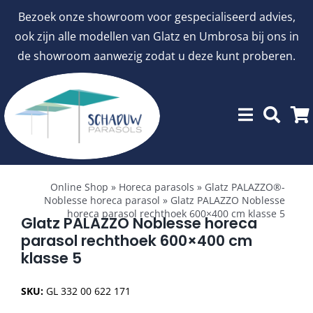
Ga
Bezoek onze showroom voor gespecialiseerd advies,
naar
ook zijn alle modellen van Glatz en Umbrosa bij ons in
inhoud
de showroom aanwezig zodat u deze kunt proberen.
Toggle
Showroommodellen
Navigation
Online Shop
»
Horeca parasols
»
Glatz PALAZZO®-
Noblesse horeca parasol
»
Glatz PALAZZO Noblesse
horeca parasol rechthoek 600×400 cm klasse 5
aanbiedingen
Glatz PALAZZO Noblesse horeca
parasol rechthoek 600×400 cm
klasse 5
Stokparasols
SKU:
GL 332 00 622 171
Zweefparasols