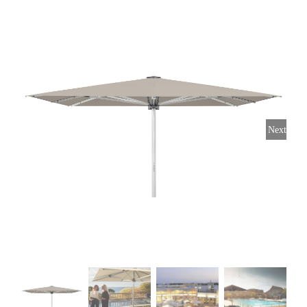
Horeca parasols
Muurparasols
Next
Schaduwdoeken
Snel leverbaar
Parasolvoeten
Balkonklemmen