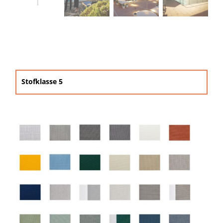
Beschermhoezen
Verlichting
Glatz Vita Collectie
Stofklasse 5

Glatz parasoldoeken

Glatz stofstalen collectie Sampleboeken
Umbrosa en Paraflex parasoldoeken
Onze merken