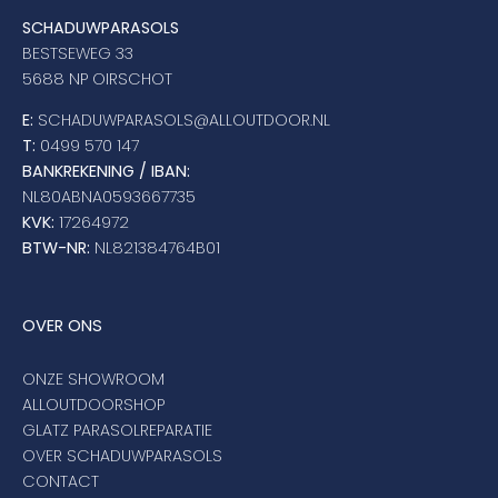
SCHADUWPARASOLS
BESTSEWEG 33
5688 NP OIRSCHOT
E:
SCHADUWPARASOLS@ALLOUTDOOR.NL
T:
0499 570 147
BANKREKENING / IBAN:
NL80ABNA0593667735
KVK:
17264972
BTW-NR:
NL821384764B01
OVER ONS
ONZE SHOWROOM
ALLOUTDOORSHOP
GLATZ PARASOLREPARATIE
OVER SCHADUWPARASOLS
CONTACT