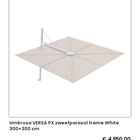
Umbrosa VERSA PX zweefparasol frame White
300×300 cm
€
4.950,00