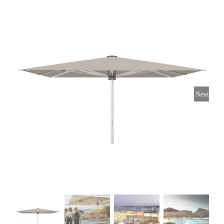
Horeca parasols
Muurparasols
Next
Schaduwdoeken
Snel leverbaar
Parasolvoeten
Balkonklemmen