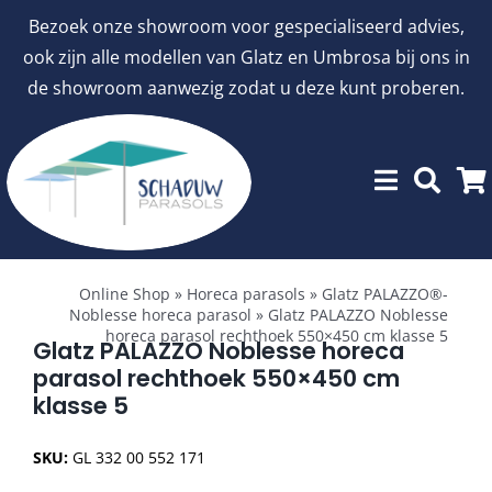
Ga
Bezoek onze showroom voor gespecialiseerd advies,
naar
ook zijn alle modellen van Glatz en Umbrosa bij ons in
inhoud
de showroom aanwezig zodat u deze kunt proberen.
Toggle
Showroommodellen
Navigation
Online Shop
»
Horeca parasols
»
Glatz PALAZZO®-
Noblesse horeca parasol
»
Glatz PALAZZO Noblesse
horeca parasol rechthoek 550×450 cm klasse 5
aanbiedingen
Glatz PALAZZO Noblesse horeca
parasol rechthoek 550×450 cm
klasse 5
Stokparasols
SKU:
GL 332 00 552 171
Zweefparasols