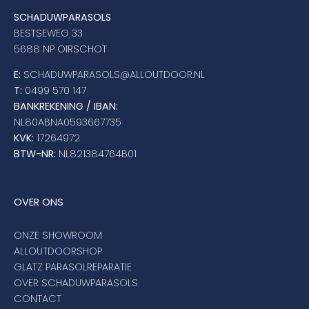
SCHADUWPARASOLS
BESTSEWEG 33
5688 NP OIRSCHOT
E:
SCHADUWPARASOLS@ALLOUTDOOR.NL
T:
0499 570 147
BANKREKENING / IBAN:
NL80ABNA0593667735
KVK:
17264972
BTW-NR:
NL821384764B01
OVER ONS
ONZE SHOWROOM
ALLOUTDOORSHOP
GLATZ PARASOLREPARATIE
OVER SCHADUWPARASOLS
CONTACT