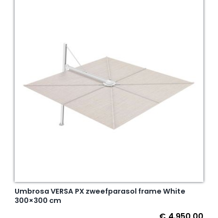
Umbrosa VERSA PX zweefparasol frame White
300×300 cm
€
4.950,00