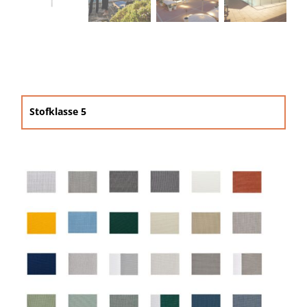
Beschermhoezen
Verlichting
Glatz Vita Collectie
Stofklasse 5

Glatz parasoldoeken

Glatz stofstalen collectie Sampleboeken
Umbrosa en Paraflex parasoldoeken
Onze merken