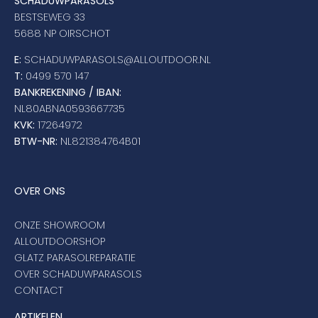
SCHADUWPARASOLS
BESTSEWEG 33
5688 NP OIRSCHOT
E:
SCHADUWPARASOLS@ALLOUTDOOR.NL
T:
0499 570 147
BANKREKENING / IBAN:
NL80ABNA0593667735
KVK:
17264972
BTW-NR:
NL821384764B01
OVER ONS
ONZE SHOWROOM
ALLOUTDOORSHOP
GLATZ PARASOLREPARATIE
OVER SCHADUWPARASOLS
CONTACT
ARTIKELEN