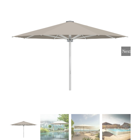
Horeca parasols
Muurparasols
Next
Schaduwdoeken
Snel leverbaar
Parasolvoeten
Balkonklemmen