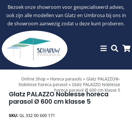
Ga
Bezoek onze showroom voor gespecialiseerd advies,
naar
ook zijn alle modellen van Glatz en Umbrosa bij ons in
inhoud
de showroom aanwezig zodat u deze kunt proberen.
Toggle
Showroommodellen
Navigation
Online Shop
»
Horeca parasols
»
Glatz PALAZZO®-
Noblesse horeca parasol
»
Glatz PALAZZO Noblesse
horeca parasol Ø 600 cm klasse 5
aanbiedingen
Glatz PALAZZO Noblesse horeca
parasol Ø 600 cm klasse 5
Stokparasols
SKU:
GL 332 00 600 171
Zweefparasols