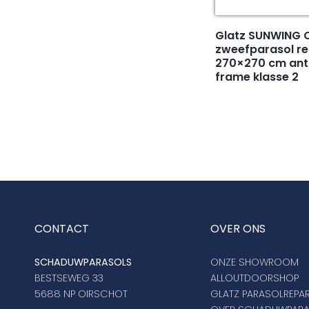
Glatz SUNWING 
zweefparasol r
270×270 cm ant
frame klasse 2
CONTACT
OVER ONS
SCHADUWPARASOLS
ONZE SHOWROOM
BESTSEWEG 33
ALLOUTDOORSHOP
5688 NP OIRSCHOT
GLATZ PARASOLREPAR