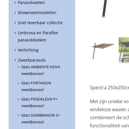
Parasolvoeten
Showroommodellen
Snel leverbaar collectie
Umbrosa en Paraflex
parasoldoeken
Verlichting
Zweefparasols
Glatz AMBIENTE NOVA
zweefparasol
Glatz FORTANO®
Spectra 250x250c
zweefparasol
Glatz PENDALEX® P+
Met zijn unieke v
zweefparasol
eindeloze waaier 
Glatz SOMBRANO® S+
combineert de sc
zweefparasol
functionaliteit v