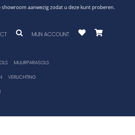
 de showroom aanwezig zodat u deze kunt proberen.
CT
MIJN ACCOUNT
OLS
MUURPARASOLS
N
VERLICHTING
N