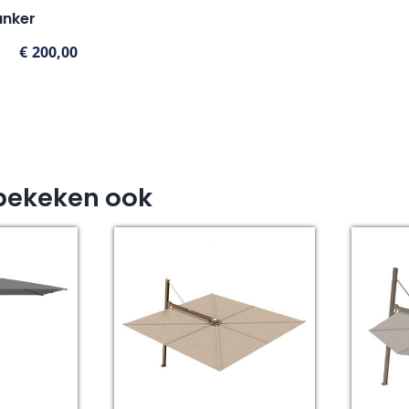
anker
€
200,00
bekeken ook