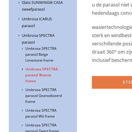
Glatz SUNWING® CASA
u de parasol niet 
zweefparasol
hedendaags conc
Umbrosa ICARUS
parasol
waaiertechnologi
sterk en windbes
Umbrosa SPECTRA
parasol
verschillende posi
Umbrosa SPECTRA
draait 360° om zij
parasol Beige
inclusief besche
Limestone frame
Umbrosa SPECTRA
parasol Bronze
frame
STE
Umbrosa SPECTRA
parasol Geanodiseerd
frame
Umbrosa SPECTRA
parasol Wit frame
Umbrosa SPECTRA
parasol Zwart frame