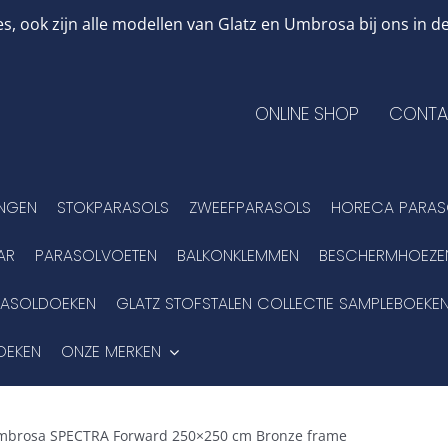
, ook zijn alle modellen van Glatz en Umbrosa bij ons in
ONLINE SHOP
CONTA
INGEN
STOKPARASOLS
ZWEEFPARASOLS
HORECA PARAS
AR
PARASOLVOETEN
BALKONKLEMMEN
BESCHERMHOEZE
RASOLDOEKEN
GLATZ STOFSTALEN COLLECTIE SAMPLEBOEKE
OEKEN
ONZE MERKEN
mbrosa SPECTRA Forward 250×250 cm Bronze frame