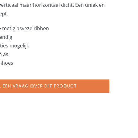
verticaal maar horizontaal dicht. Een uniek en
ept.
e met glasvezelribben
tendig
ties mogelijk
n as
rmhoes
L EEN VRAAG OVER DIT PRODUCT