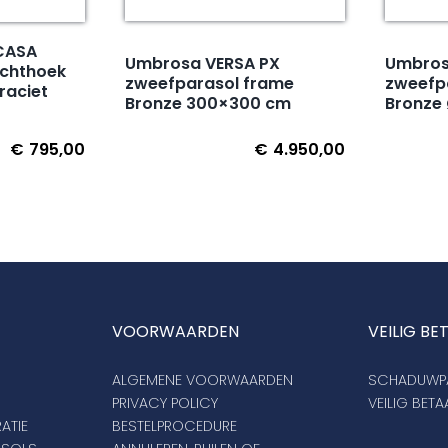
CASA
Umbrosa VERSA PX
Umbros
echthoek
zweefparasol frame
zweefp
raciet
Bronze 300×300 cm
Bronze
€
795,00
€
4.950,00
VOORWAARDEN
VEILIG BE
ALGEMENE VOORWAARDEN
SCHADUWPA
PRIVACY POLICY
VEILIG BET
ATIE
BESTELPROCEDURE