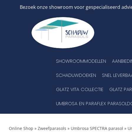
Ga
Bezoek onze showroom voor gespecialiseerd advies
naar
inhoud
SHOWROOMMODELLEN
AANBIED
SCHADUWDOEKEN
SNEL LEVERBA
GLATZ VITA COLLECTIE
GLATZ PA
UMBROSA EN PARAFLEX PARASOLD
Online Shop
»
Zweefparasols
»
Umbrosa SPECTRA parasol
»
U