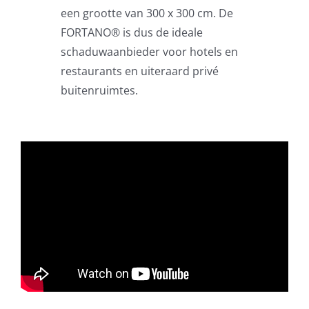
een grootte van 300 x 300 cm. De
Beschermhoezen
FORTANO® is dus de ideale
schaduwaanbieder voor hotels en
Verlichting
restaurants en uiteraard privé
buitenruimtes.
Glatz Vita Collectie
Glatz parasoldoeken
Glatz stofstalen collectie Sampleboeken
Umbrosa en Paraflex parasoldoeken
Onze merken