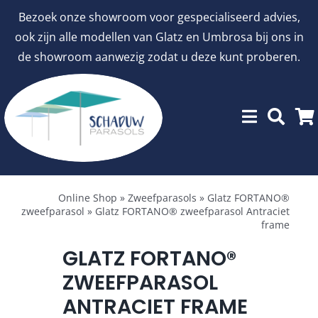
Ga
Bezoek onze showroom voor gespecialiseerd advies,
naar
ook zijn alle modellen van Glatz en Umbrosa bij ons in
inhoud
de showroom aanwezig zodat u deze kunt proberen.
Menu
Showroommodellen
Online Shop
»
Zweefparasols
»
Glatz FORTANO®
zweefparasol
»
Glatz FORTANO® zweefparasol Antraciet
frame
aanbiedingen
GLATZ FORTANO®
ZWEEFPARASOL
Stokparasols
ANTRACIET FRAME