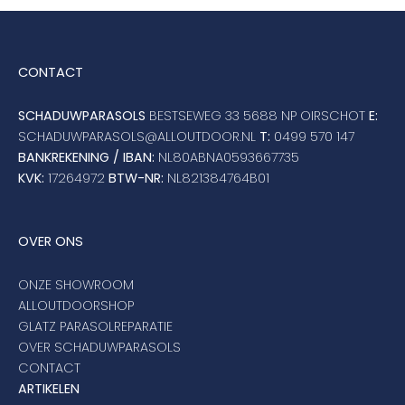
CONTACT
SCHADUWPARASOLS
BESTSEWEG 33 5688 NP OIRSCHOT
E:
SCHADUWPARASOLS@ALLOUTDOOR.NL
T:
0499 570 147
BANKREKENING / IBAN:
NL80ABNA0593667735
KVK:
17264972
BTW-NR:
NL821384764B01
OVER ONS
ONZE SHOWROOM
ALLOUTDOORSHOP
GLATZ PARASOLREPARATIE
OVER SCHADUWPARASOLS
CONTACT
ARTIKELEN