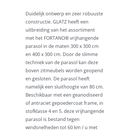
Zweefparasols
Duidelijk ontwerp en zeer robuuste
constructie. GLATZ heeft een
Horeca parasols
uitbreiding van het assortiment
met het FORTANO® vrijhangende
Muurparasols
parasol in de maten 300 x 300 cm
en 400 x 300 cm. Door de slimme
Schaduwdoeken
techniek van de parasol kan deze
boven zitmeubels worden geopend
en gesloten. De parasol heeft
Snel leverbaar
namelijk een sluithoogte van 80 cm.
Beschikbaar met een geanodiseerd
Parasolvoeten
of antraciet gepoedercoat frame, in
stofklasse 4 en 5. deze vrijhangende
Balkonklemmen
parasol is bestand tegen
windsnelheden tot 60 km / u met