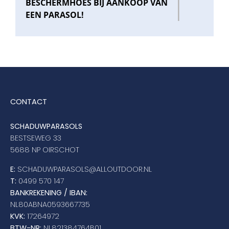
BESCHERMHOES BIJ AANKOOP VAN
EEN PARASOL!
CONTACT
SCHADUWPARASOLS
BESTSEWEG 33
5688 NP OIRSCHOT
E:
SCHADUWPARASOLS@ALLOUTDOOR.NL
T:
0499 570 147
BANKREKENING / IBAN:
NL80ABNA0593667735
KVK:
17264972
BTW-NR:
NL821384764B01