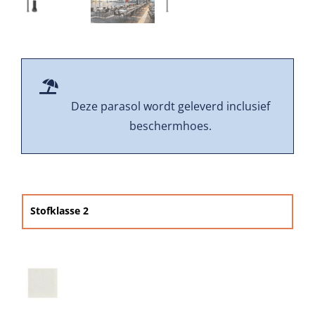
Beschermhoezen
Verlichting
Glatz Vita Collectie
Deze parasol wordt geleverd inclusief
beschermhoes.
Glatz parasoldoeken
Glatz stofstalen collectie Sampleboeken
Stofklasse 2

Umbrosa en Paraflex parasoldoeken
Onze merken
