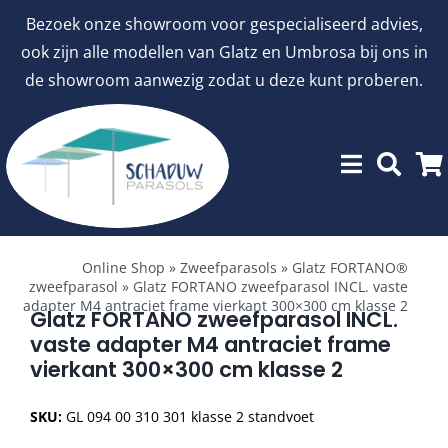
Ga
Bezoek onze showroom voor gespecialiseerd advies,
naar
ook zijn alle modellen van Glatz en Umbrosa bij ons in
inhoud
de showroom aanwezig zodat u deze kunt proberen.
Toggle
Showroommodellen
Navigation
Online Shop
»
Zweefparasols
»
Glatz FORTANO®
zweefparasol
»
Glatz FORTANO zweefparasol INCL. vaste
adapter M4 antraciet frame vierkant 300×300 cm klasse 2
aanbiedingen
Glatz FORTANO zweefparasol INCL.
vaste adapter M4 antraciet frame
vierkant 300×300 cm klasse 2
Stokparasols
SKU:
GL 094 00 310 301 klasse 2 standvoet
Zweefparasols