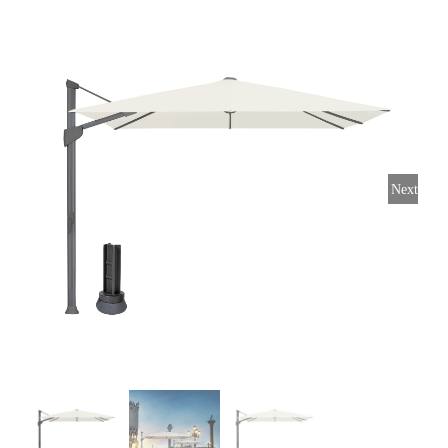
Horeca parasols
Muurparasols
Next
Schaduwdoeken
Snel leverbaar
Parasolvoeten
Balkonklemmen