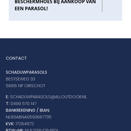
BESCHERMHOES BIJ AANKOOP VAN
EEN PARASOL!
CONTACT
SCHADUWPARASOLS
BESTSEWEG 33
5688 NP OIRSCHOT
E:
SCHADUWPARASOLS@ALLOUTDOOR.NL
T:
0499 570 147
BANKREKENING / IBAN:
NL80ABNA0593667735
KVK:
17264972
BTW-NR:
NL821384764B01