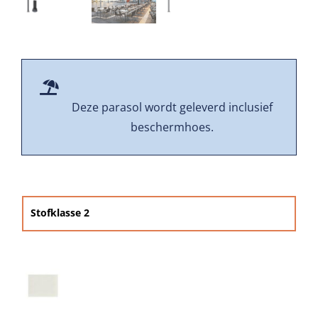
Beschermhoezen
Verlichting
Glatz Vita Collectie
Deze parasol wordt geleverd inclusief
beschermhoes.
Glatz parasoldoeken
Glatz stofstalen collectie Sampleboeken
Stofklasse 2

Umbrosa en Paraflex parasoldoeken
Onze merken
