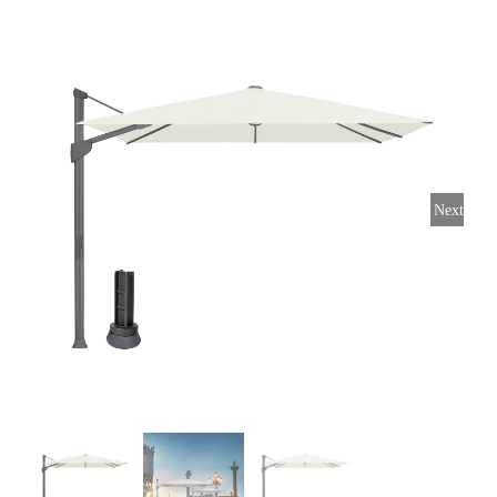
Horeca parasols
Muurparasols
Next
Schaduwdoeken
Snel leverbaar
Parasolvoeten
Balkonklemmen