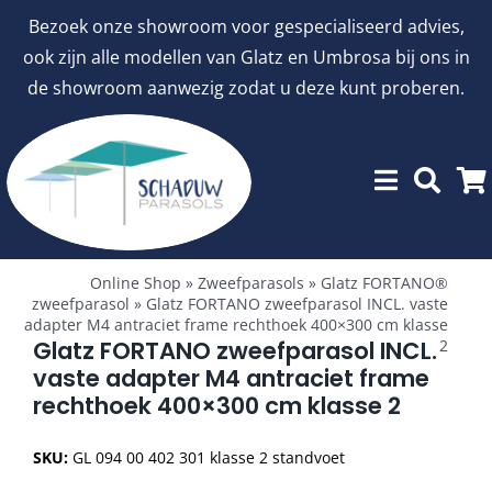
Ga
Bezoek onze showroom voor gespecialiseerd advies,
naar
ook zijn alle modellen van Glatz en Umbrosa bij ons in
inhoud
de showroom aanwezig zodat u deze kunt proberen.
Toggle
Showroommodellen
Navigation
Online Shop
»
Zweefparasols
»
Glatz FORTANO®
zweefparasol
»
Glatz FORTANO zweefparasol INCL. vaste
adapter M4 antraciet frame rechthoek 400×300 cm klasse
aanbiedingen
Glatz FORTANO zweefparasol INCL.
2
vaste adapter M4 antraciet frame
rechthoek 400×300 cm klasse 2
Stokparasols
SKU:
GL 094 00 402 301 klasse 2 standvoet
Zweefparasols