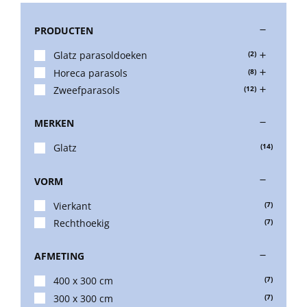
PRODUCTEN
Stokparasols
Glatz parasoldoeken
(2)
Horeca parasols
(8)
Zweefparasols
Zweefparasols
(12)
MERKEN
Horeca parasols
Glatz
(14)
Muurparasols
VORM
Vierkant
(7)
Schaduwdoeken
Rechthoekig
(7)
AFMETING
Snel leverbaar
400 x 300 cm
(7)
300 x 300 cm
(7)
Parasolvoeten