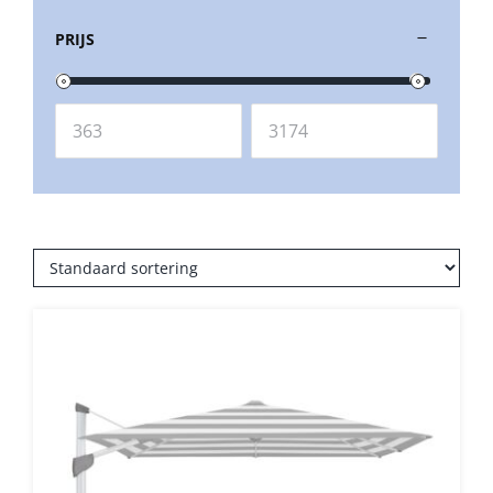
PRIJS
Balkonklemmen
Beschermhoezen
Verlichting
Glatz Vita Collectie
Glatz parasoldoeken
Glatz stofstalen collectie Sampleboeken