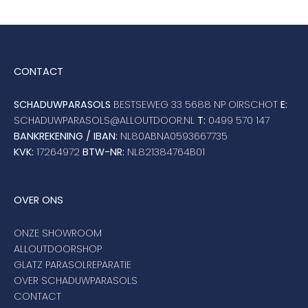
CONTACT
SCHADUWPARASOLS
BESTSEWEG 33 5688 NP OIRSCHOT
E:
SCHADUWPARASOLS@ALLOUTDOOR.NL
T:
0499 570 147
BANKREKENING / IBAN:
NL80ABNA0593667735
KVK:
17264972
BTW-NR:
NL821384764B01
OVER ONS
ONZE SHOWROOM
ALLOUTDOORSHOP
GLATZ PARASOLREPARATIE
OVER SCHADUWPARASOLS
CONTACT