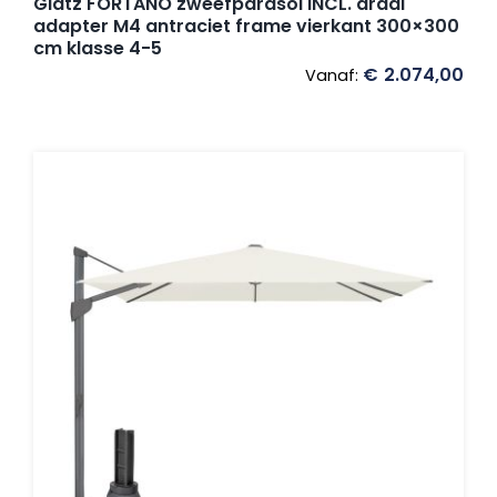
Glatz FORTANO zweefparasol INCL. draai
adapter M4 antraciet frame vierkant 300×300
cm klasse 4-5
€
2.074,00
Vanaf: