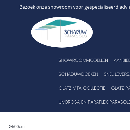
Ga
Bezoek onze showroom voor gespecialiseerd advies
naar
inhoud
SHOWROOMMODELLEN
AANBIE
SCHADUWDOEKEN
SNEL LEVER
GLATZ VITA COLLECTIE
GLATZ P
UMBROSA EN PARAFLEX PARASOL
Ø600cm