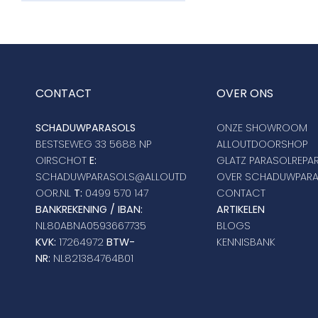
CONTACT
OVER ONS
SCHADUWPARASOLS
ONZE SHOWROOM
BESTSEWEG 33 5688 NP
ALLOUTDOORSHOP
OIRSCHOT
E:
GLATZ PARASOLREPAR
SCHADUWPARASOLS@ALLOUTD
OVER SCHADUWPAR
OOR.NL
T:
0499 570 147
CONTACT
BANKREKENING / IBAN:
ARTIKELEN
NL80ABNA0593667735
BLOGS
KVK:
17264972
BTW-
KENNISBANK
NR:
NL821384764B01