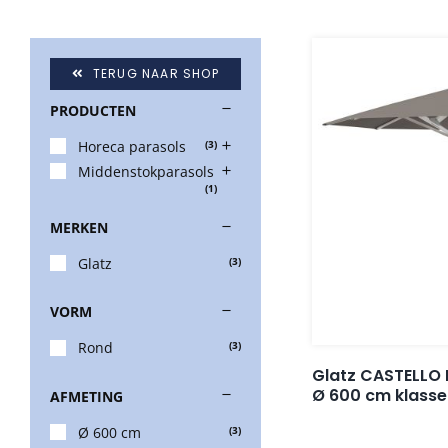
TERUG NAAR SHOP
PRODUCTEN
Horeca parasols
(3)
Middenstokparasols
(1)
MERKEN
Glatz
(3)
VORM
Rond
(3)
Glatz CASTELLO 
Ø 600 cm klasse
AFMETING
Ø 600 cm
(3)