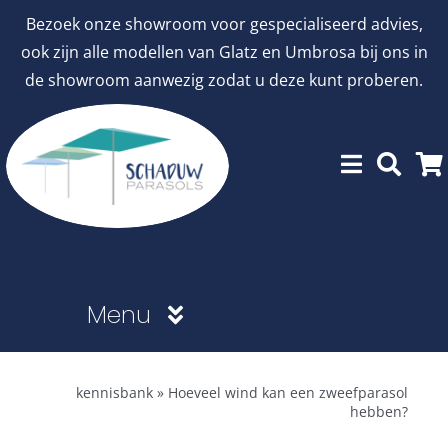
Ga
Bezoek onze showroom voor gespecialiseerd advies,
naar
ook zijn alle modellen van Glatz en Umbrosa bij ons in
inhoud
de showroom aanwezig zodat u deze kunt proberen.
Menu
Showroommodellen
kennisbank
»
Hoeveel wind kan een zweefparasol
hebben?
aanbiedingen