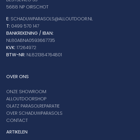
5688 NP OIRSCHOT
E:
SCHADUWPARASOLS@ALLOUTDOOR.NL
T:
0499 570 147
BANKREKENING / IBAN:
NL80ABNA0593667735
KVK:
17264972
BTW-NR:
NL821384764B01
OVER ONS
ONZE SHOWROOM
ALLOUTDOORSHOP
GLATZ PARASOLREPARATIE
OVER SCHADUWPARASOLS
CONTACT
ARTIKELEN