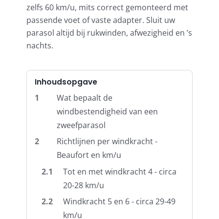
zelfs 60 km/u, mits correct gemonteerd met
passende voet of vaste adapter. Sluit uw
Balkonklemmen
parasol altijd bij rukwinden, afwezigheid en ’s
nachts.
Beschermhoezen
Inhoudsopgave
Verlichting
1
Wat bepaalt de
windbestendigheid van een
zweefparasol
Glatz Vita Collectie
2
Richtlijnen per windkracht -
Beaufort en km/u
Glatz parasoldoeken
2.1
Tot en met windkracht 4 - circa
20-28 km/u
Glatz stofstalen collectie Sampleboeken
2.2
Windkracht 5 en 6 - circa 29-49
km/u