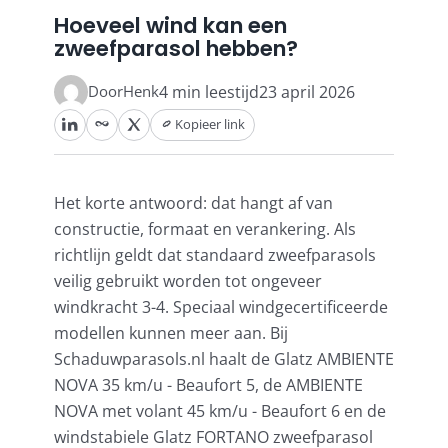
Hoeveel wind kan een
zweefparasol hebben?
Stokparasols
Henk
4 min leestijd
23 april 2026
Door
Zweefparasols
Kopieer link
Horeca parasols
Het korte antwoord: dat hangt af van
constructie, formaat en verankering. Als
Muurparasols
richtlijn geldt dat standaard zweefparasols
veilig gebruikt worden tot ongeveer
windkracht 3-4. Speciaal windgecertificeerde
Schaduwdoeken
modellen kunnen meer aan. Bij
Schaduwparasols.nl haalt de Glatz AMBIENTE
Snel leverbaar
NOVA 35 km/u - Beaufort 5, de AMBIENTE
NOVA met volant 45 km/u - Beaufort 6 en de
windstabiele Glatz FORTANO zweefparasol
Parasolvoeten