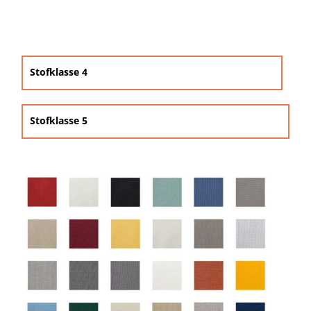
Beschermhoezen

Verlichting
Stofklasse 4
Glatz Vita Collectie
Stofklasse 5
Glatz parasoldoeken
Glatz stofstalen collectie Sampleboeken

Umbrosa en Paraflex parasoldoeken
Onze merken