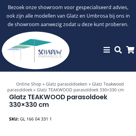
Ga
Bezoek onze showroom voor gespecialiseerd advies,
naar
ook zijn alle modellen van Glatz en Umbrosa bij ons in
inhoud
de showroom aanwezig zodat u deze kunt proberen.
Toggle
Showroommodellen
Navigation
Online Shop
»
Glatz parasoldoeken
»
Glatz Teakwood
parasoldoek
»
Glatz TEAKWOOD parasoldoek 330×330 cm
aanbiedingen
Glatz TEAKWOOD parasoldoek
330×330 cm
Stokparasols
SKU:
GL 166 04 331 1
Zweefparasols