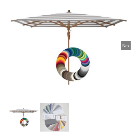
Horeca parasols
Muurparasols
Next
Schaduwdoeken
Snel leverbaar
Parasolvoeten
Balkonklemmen