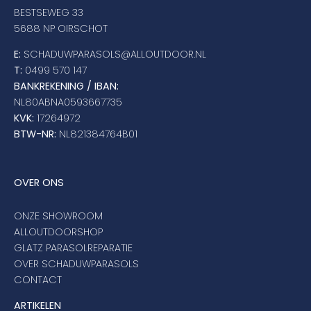
BESTSEWEG 33
5688 NP OIRSCHOT
E:
SCHADUWPARASOLS@ALLOUTDOOR.NL
T:
0499 570 147
BANKREKENING / IBAN:
NL80ABNA0593667735
KVK:
17264972
BTW-NR:
NL821384764B01
OVER ONS
ONZE SHOWROOM
ALLOUTDOORSHOP
GLATZ PARASOLREPARATIE
OVER SCHADUWPARASOLS
CONTACT
ARTIKELEN