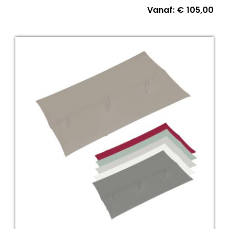
Vanaf:
€
105,00