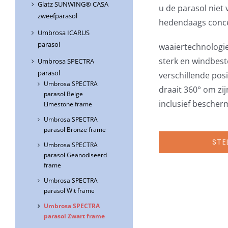
Glatz SUNWING® CASA
u de parasol niet 
zweefparasol
hedendaags conc
Umbrosa ICARUS
parasol
waaiertechnologi
sterk en windbes
Umbrosa SPECTRA
parasol
verschillende posi
Umbrosa SPECTRA
draait 360° om zij
parasol Beige
inclusief besche
Limestone frame
Umbrosa SPECTRA
parasol Bronze frame
STE
Umbrosa SPECTRA
parasol Geanodiseerd
frame
Umbrosa SPECTRA
parasol Wit frame
Umbrosa SPECTRA
parasol Zwart frame