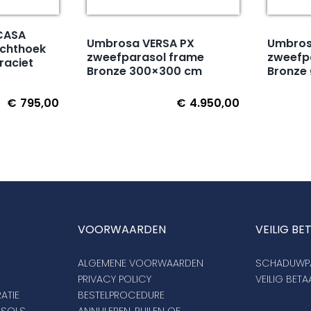
CASA
Umbrosa VERSA PX
Umbros
echthoek
zweefparasol frame
zweefp
raciet
Bronze 300×300 cm
Bronze
€
795,00
€
4.950,00
VOORWAARDEN
VEILIG BE
ALGEMENE VOORWAARDEN
SCHADUWPA
PRIVACY POLICY
VEILIG BET
ATIE
BESTELPROCEDURE