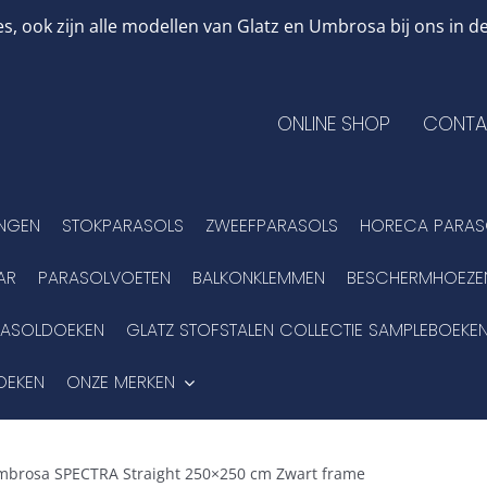
, ook zijn alle modellen van Glatz en Umbrosa bij ons in
ONLINE SHOP
CONTA
INGEN
STOKPARASOLS
ZWEEFPARASOLS
HORECA PARAS
AR
PARASOLVOETEN
BALKONKLEMMEN
BESCHERMHOEZE
RASOLDOEKEN
GLATZ STOFSTALEN COLLECTIE SAMPLEBOEKE
OEKEN
ONZE MERKEN
brosa SPECTRA Straight 250×250 cm Zwart frame