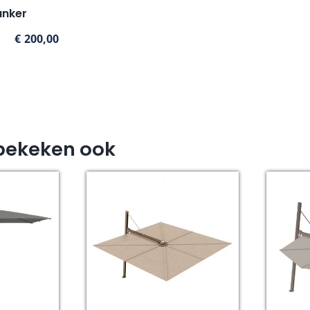
anker
€
200,00
bekeken ook