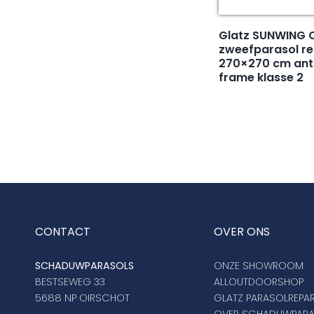
Glatz SUNWING 
zweefparasol r
270×270 cm ant
frame klasse 2
CONTACT
OVER ONS
SCHADUWPARASOLS
ONZE SHOWROOM
BESTSEWEG 33
ALLOUTDOORSHOP
5688 NP OIRSCHOT
GLATZ PARASOLREPAR