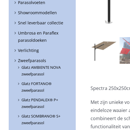
Parasolvoeten
Showroommodellen
Snel leverbaar collectie
Umbrosa en Paraflex
parasoldoeken
Verlichting
Zweefparasols
Glatz AMBIENTE NOVA
zweefparasol
Glatz FORTANO®
Spectra 250x250c
zweefparasol
Glatz PENDALEX® P+
Met zijn unieke v
zweefparasol
eindeloze waaier 
Glatz SOMBRANO® S+
combineert de sc
zweefparasol
functionaliteit v