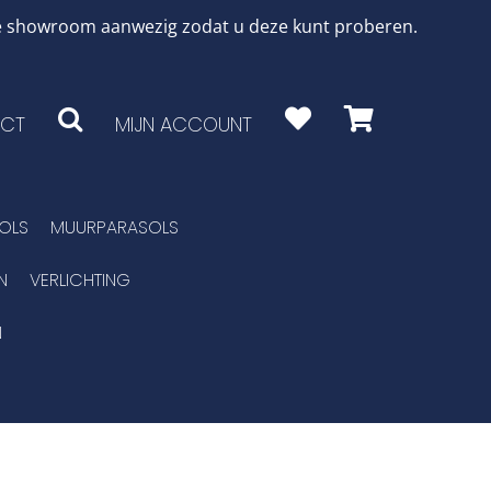
 de showroom aanwezig zodat u deze kunt proberen.
CT
MIJN ACCOUNT
OLS
MUURPARASOLS
N
VERLICHTING
N