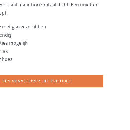
verticaal maar horizontaal dicht. Een uniek en
ept.
e met glasvezelribben
tendig
ties mogelijk
n as
rmhoes
L EEN VRAAG OVER DIT PRODUCT