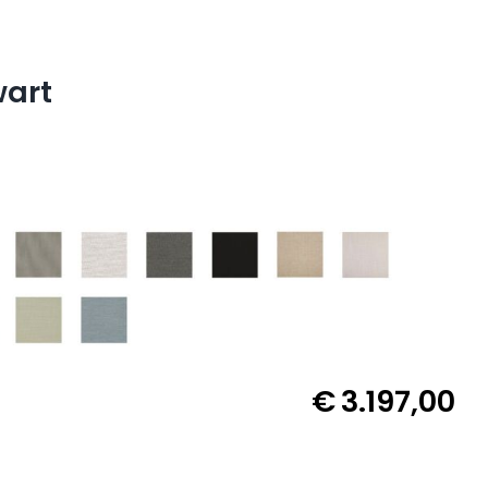
wart
€
3.197,00