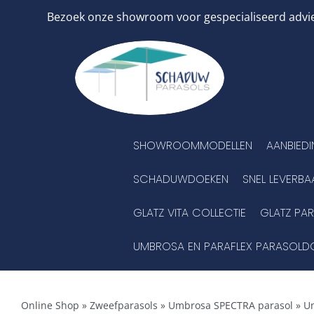
Ga
Bezoek onze showroom voor gespecialiseerd advies
naar
inhoud
SHOWROOMMODELLEN
AANBIED
SCHADUWDOEKEN
SNEL LEVERBA
GLATZ VITA COLLECTIE
GLATZ PA
UMBROSA EN PARAFLEX PARASOLD
Online Shop
»
Zweefparasols
»
Umbrosa SPECTRA parasol
»
Um