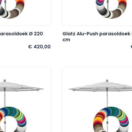
parasoldoek Ø 220
Glatz Alu-Push parasoldoek
cm
€
420,00