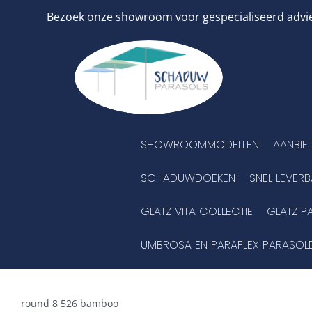
Ga
Bezoek onze showroom voor gespecialiseerd advies
naar
inhoud
SHOWROOMMODELLEN
AANBIE
SCHADUWDOEKEN
SNEL LEVER
GLATZ VITA COLLECTIE
GLATZ P
UMBROSA EN PARAFLEX PARASOL
round 8 526 bamboo