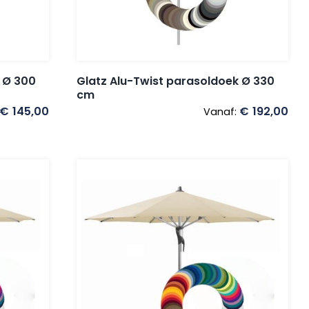
 Ø 300
Glatz Alu-Twist parasoldoek Ø 330
cm
€
145,00
€
192,00
Vanaf: