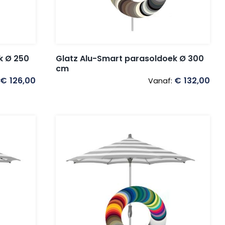
k Ø 250
Glatz Alu-Smart parasoldoek Ø 300
cm
€
126,00
€
132,00
Vanaf: