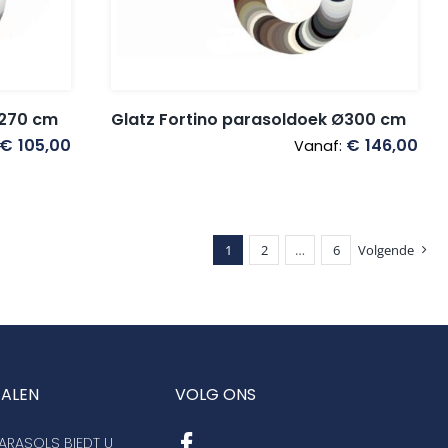
Ø270 cm
Glatz Fortino parasoldoek Ø300 cm
€
105,00
€
146,00
Vanaf:
1
2
…
6
Volgende
TALEN
VOLG ONS
RASOLS BIEDT U