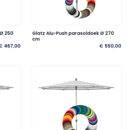
 Ø 250
Glatz Alu-Push parasoldoek Ø 270
cm
€
467,00
€
550,00