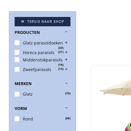
TERUG NAAR SHOP
PRODUCTEN
Glatz parasoldoeken
(33)
Horeca parasols
(21)
Middenstokparasols
(18)
Zweefparasols
(12)
MERKEN
Glatz
(70)
VORM
Rond
(68)