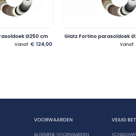
arasoldoek Ø250 cm
Glatz Fortino parasoldoek 
€
124,00
Vanaf:
Vanaf:
VOORWAARDEN
VEILIG BE
ALGEMENE VOORWAARDEN
SCHADUWPA