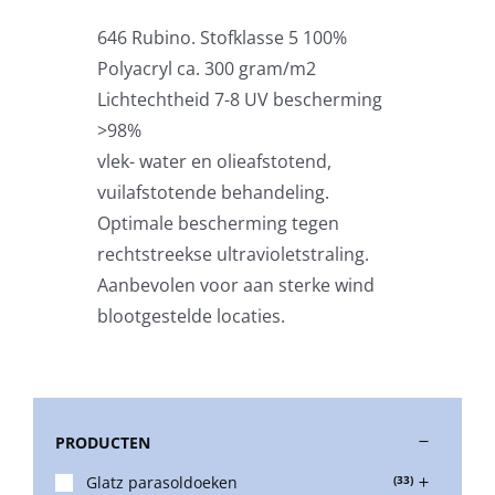
646 Rubino. Stofklasse 5 100%
Stokparasols
Polyacryl ca. 300 gram/m2
Lichtechtheid 7-8 UV bescherming
Zweefparasols
>98%
vlek- water en olieafstotend,
vuilafstotende behandeling.
Horeca parasols
Optimale bescherming tegen
rechtstreekse ultravioletstraling.
Muurparasols
Aanbevolen voor aan sterke wind
blootgestelde locaties.
Schaduwdoeken
Snel leverbaar
PRODUCTEN
Glatz parasoldoeken
(33)
Parasolvoeten