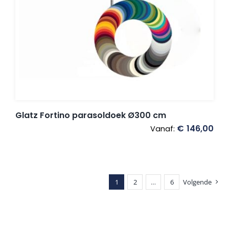
Glatz Fortino parasoldoek Ø300 cm
€
146,00
Vanaf:
1
2
…
6
Volgende