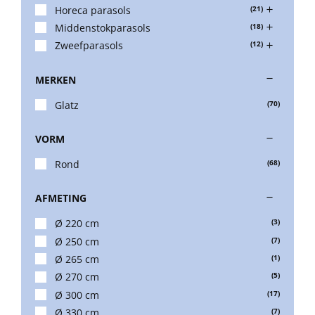
Horeca parasols
(21)
Middenstokparasols
(18)
Balkonklemmen
Zweefparasols
(12)
MERKEN
Beschermhoezen
Glatz
(70)
Verlichting
VORM
Rond
(68)
Glatz Vita Collectie
AFMETING
Ø 220 cm
(3)
Glatz parasoldoeken
Ø 250 cm
(7)
Ø 265 cm
(1)
Glatz stofstalen collectie Sampleboeken
Ø 270 cm
(5)
Ø 300 cm
(17)
Ø 330 cm
(7)