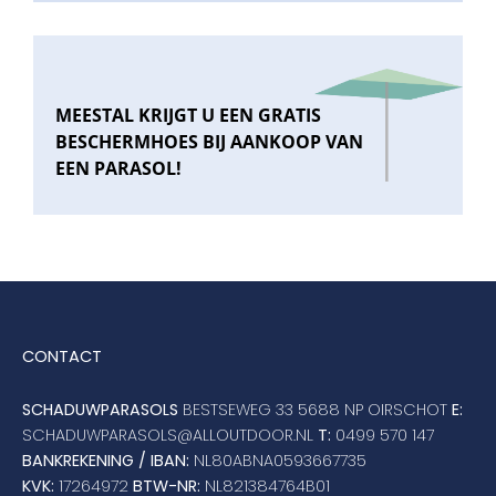
MEESTAL KRIJGT U EEN GRATIS
BESCHERMHOES BIJ AANKOOP VAN
EEN PARASOL!
CONTACT
SCHADUWPARASOLS
BESTSEWEG 33 5688 NP OIRSCHOT
E:
SCHADUWPARASOLS@ALLOUTDOOR.NL
T:
0499 570 147
BANKREKENING / IBAN:
NL80ABNA0593667735
KVK:
17264972
BTW-NR:
NL821384764B01