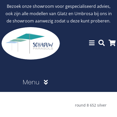
Ga
Bezoek onze showroom voor gespecialiseerd advies,
naar
ook zijn alle modellen van Glatz en Umbrosa bij ons in
inhoud
de showroom aanwezig zodat u deze kunt proberen.
Menu
Showroommodellen
round 8 652 silver
aanbiedingen