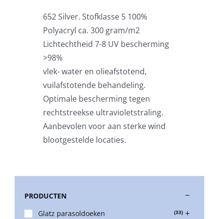
652 Silver. Stofklasse 5 100%
Stokparasols
Polyacryl ca. 300 gram/m2
Lichtechtheid 7-8 UV bescherming
Zweefparasols
>98%
vlek- water en olieafstotend,
vuilafstotende behandeling.
Horeca parasols
Optimale bescherming tegen
rechtstreekse ultravioletstraling.
Muurparasols
Aanbevolen voor aan sterke wind
blootgestelde locaties.
Schaduwdoeken
Snel leverbaar
PRODUCTEN
Glatz parasoldoeken
(33)
Parasolvoeten