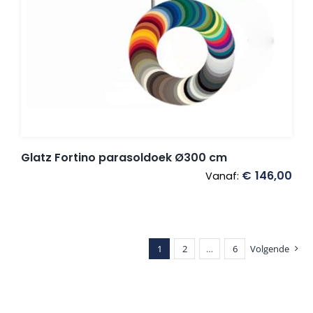
Glatz Fortino parasoldoek Ø300 cm
€
146,00
Vanaf:
1
2
…
6
Volgende