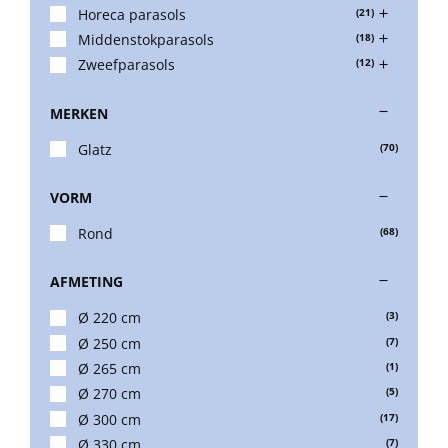
Horeca parasols
(21)
Middenstokparasols
(18)
Balkonklemmen
Zweefparasols
(12)
MERKEN
Beschermhoezen
Glatz
(70)
Verlichting
VORM
Rond
(68)
Glatz Vita Collectie
AFMETING
Ø 220 cm
(3)
Glatz parasoldoeken
Ø 250 cm
(7)
Ø 265 cm
(1)
Glatz stofstalen collectie Sampleboeken
Ø 270 cm
(5)
Ø 300 cm
(17)
Ø 330 cm
(7)