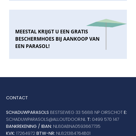
MEESTAL KRIJGT U EEN GRATIS
BESCHERMHOES BIJ AANKOOP VAN
EEN PARASOL!
CONTACT
SCHADUWPARASOLS
BESTSEWEG 33 5688 NP OIRSCHOT
E:
SCHADUWPARASOLS@ALLOUTDOOR.NL
T:
0499 570 147
BANKREKENING / IBAN:
NL80ABNA0593667735
KVK:
17264972
BTW-NR:
NL821384764B01