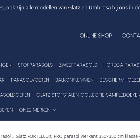
, ook zijn alle modellen van Glatz en Umbrosa bij ons in
ONLINE SHOP
CONTA
INGEN
STOKPARASOLS
ZWEEFPARASOLS
HORECA PARAS
AR
PARASOLVOETEN
BALKONKLEMMEN
BESCHERMHOEZE
RASOLDOEKEN
GLATZ STOFSTALEN COLLECTIE SAMPLEBOEKE
OEKEN
ONZE MERKEN
rasol
»
Glatz FORTELLO® PRO parasol vierkant 350×350 cm klasse 