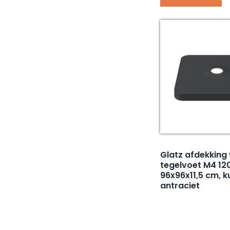
Glatz afdekking
tegelvoet M4 120
96x96x11,5 cm, k
antraciet