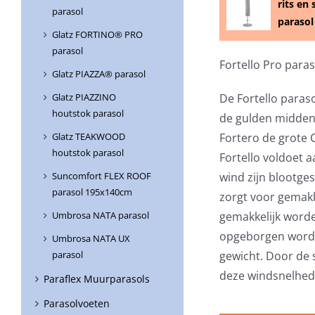
rits en 
parasol
parasol
Glatz FORTINO® PRO
parasol
Fortello Pro para
Glatz PIAZZA® parasol
Glatz PIAZZINO
De Fortello paras
houtstok parasol
de gulden middenw
Glatz TEAKWOOD
Fortero de grote Ca
houtstok parasol
Fortello voldoet a
Suncomfort FLEX ROOF
wind zijn blootge
parasol 195x140cm
zorgt voor gemakk
Umbrosa NATA parasol
gemakkelijk worde
opgeborgen worde
Umbrosa NATA UX
parasol
gewicht. Door de 
deze windsnelhede
Paraflex Muurparasols
Parasolvoeten