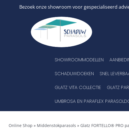
Ga
Bezoek onze showroom voor gespecialiseerd advies
naar
inhoud
SHOWROOMMODELLEN
AANBIED
SCHADUWDOEKEN
SNEL LEVERBA
GLATZ VITA COLLECTIE
GLATZ PA
UMBROSA EN PARAFLEX PARASOLD
Online Shop
»
Middenstokparasols
»
Glatz FORTELLO® PRO pa