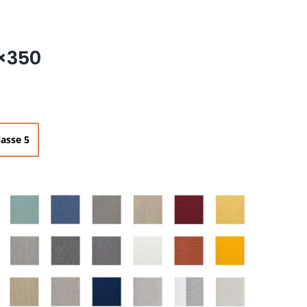
0×350
lasse 5