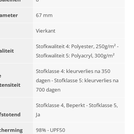
iameter
67 mm
Vierkant
Stofkwaliteit 4: Polyester, 250g/m² -
liteit
Stofkwaliteit 5: Polyacryl, 300g/m²
Stofklasse 4: kleurverlies na 350
e
dagen - Stofklasse 5: kleurverlies na
tensiteit
700 dagen
Stofklasse 4, Beperkt - Stofklasse 5,
fstotend
Ja
cherming
98% - UPF50