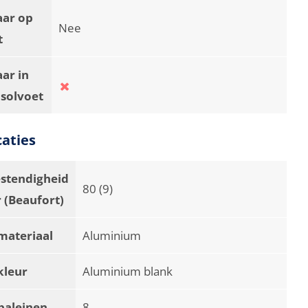
aar op
Nee
t
ar in
asolvoet
caties
stendigheid
80 (9)
 (Beaufort)
materiaal
Aluminium
kleur
Aluminium blank
baleinen
8