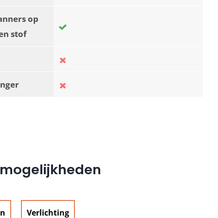
anners op
en stof
nger
e mogelijkheden
en
Verlichting