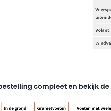
Veersp
uiteind
Volant
Windva
estelling compleet en bekijk d
In de grond
Granietvoeten
Voeten met wiel