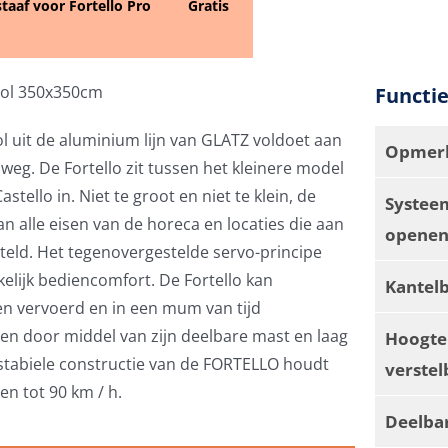
staaf voor Fortello Pro
Gratis
sol 350x350cm
Functi
ol uit de aluminium lijn van GLATZ voldoet aan
Opmerk
eg. De Fortello zit tussen het kleinere model
stello in. Niet te groot en niet te klein, de
Systee
an alle eisen van de horeca en locaties die aan
openen
steld. Het tegenovergestelde servo-principe
elijk bediencomfort. De Fortello kan
Kantel
n vervoerd en in een mum van tijd
n door middel van zijn deelbare mast en laag
Hoogte
stabiele constructie van de FORTELLO houdt
verstel
n tot 90 km / h.
Deelba