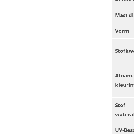
Mast d
Vorm
Stofkwa
Afnam
kleurin
Stof
watera
UV-Bes