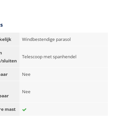
es
elijk
Windbestendige parasol
m
Telescoop met spanhendel
/sluiten
baar
Nee
Nee
baar
re mast