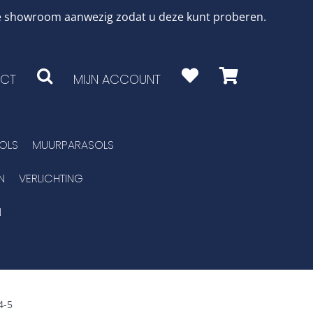
 de showroom aanwezig zodat u deze kunt proberen.
CT
MIJN ACCOUNT
OLS
MUURPARASOLS
N
VERLICHTING
N
4-5