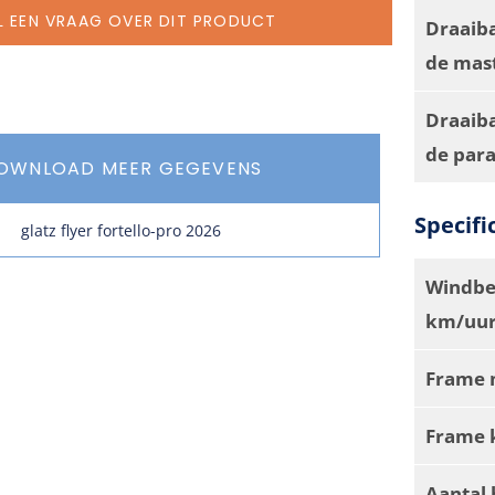
L EEN VRAAG OVER DIT PRODUCT
Draaib
de mas
Draaiba
de par
OWNLOAD MEER GEGEVENS
Specifi
glatz flyer fortello-pro 2026
Windbe
km/uur
Frame 
Frame 
Aantal 