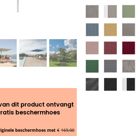
van dit product ontvangt
gratis beschermhoes
riginele beschermhoes met
€
169,00