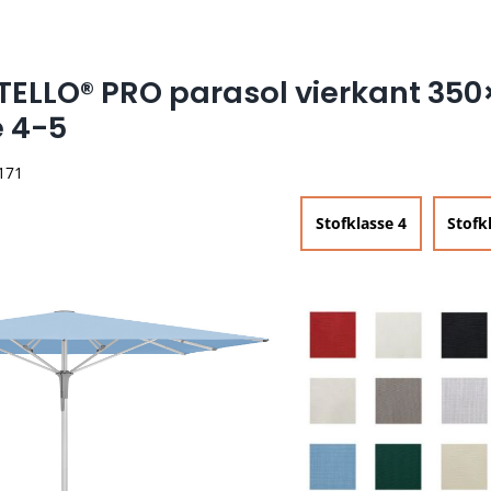
TELLO® PRO parasol vierkant 35
e 4-5
 171
Stofklasse 4
Stofk

