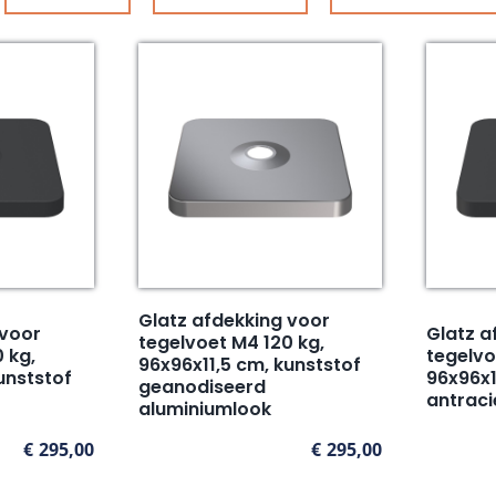
Glatz afdekking voor
 voor
Glatz a
tegelvoet M4 120 kg,
 kg,
tegelvo
96x96x11,5 cm, kunststof
unststof
96x96x1
geanodiseerd
antraci
aluminiumlook
€
295,00
€
295,00