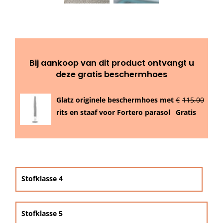
Beschermhoezen
Verlichting
Bij aankoop van dit product ontvangt u
Glatz Vita Collectie
deze gratis beschermhoes
Glatz originele beschermhoes met
€
115,00
Glatz parasoldoeken
rits en staaf voor Fortero parasol
Gratis
Glatz stofstalen collectie Sampleboeken

Umbrosa en Paraflex parasoldoeken
Stofklasse 4
Onze merken
Stofklasse 5