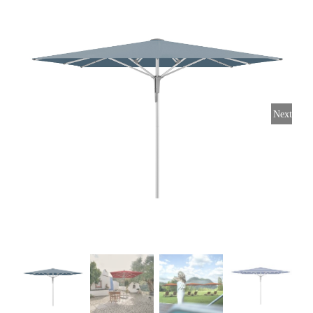
Horeca parasols
Muurparasols
Next
Schaduwdoeken
Snel leverbaar
Parasolvoeten
Balkonklemmen