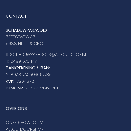
CONTACT
SCHADUWPARASOLS
BESTSEWEG 33
5688 NP OIRSCHOT
E:
SCHADUWPARASOLS@ALLOUTDOOR.NL
T:
0499 570 147
BANKREKENING / IBAN:
NL80ABNA0593667735
KVK:
17264972
BTW-NR:
NL821384764B01
OVER ONS
ONZE SHOWROOM
ALLOUTDOORSHOP