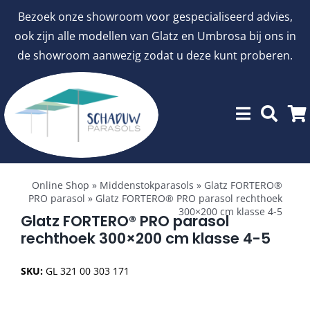
Ga
Bezoek onze showroom voor gespecialiseerd advies,
naar
ook zijn alle modellen van Glatz en Umbrosa bij ons in
inhoud
de showroom aanwezig zodat u deze kunt proberen.
Toggle
Showroommodellen
Navigation
Online Shop
»
Middenstokparasols
»
Glatz FORTERO®
PRO parasol
»
Glatz FORTERO® PRO parasol rechthoek
300×200 cm klasse 4-5
aanbiedingen
Glatz FORTERO® PRO parasol
rechthoek 300×200 cm klasse 4-5
Stokparasols
SKU:
GL 321 00 303 171
Zweefparasols