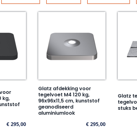
Glatz afdekking voor
 voor
tegelvoet M4 120 kg,
Glatz t
 kg,
96x96x11,5 cm, kunststof
tegelvo
unststof
geanodiseerd
stuks b
aluminiumlook
€
295,00
€
295,00