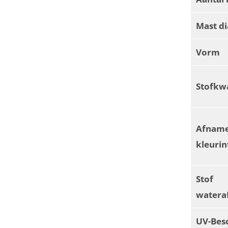
Mast d
Vorm
Stofkwa
Afnam
kleurin
Stof
watera
UV-Bes