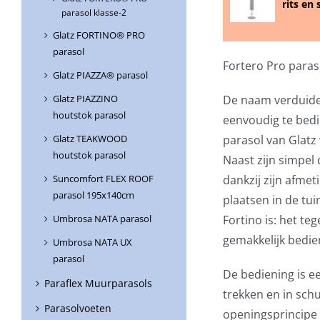
rits en
parasol klasse-2
Glatz FORTINO® PRO
parasol
Fortero Pro para
Glatz PIAZZA® parasol
Glatz PIAZZINO
De naam verduideli
houtstok parasol
eenvoudig te bedi
Glatz TEAKWOOD
parasol van Glatz
houtstok parasol
Naast zijn simpel 
Suncomfort FLEX ROOF
dankzij zijn afmet
parasol 195x140cm
plaatsen in de tui
Umbrosa NATA parasol
Fortino is: het t
gemakkelijk bedi
Umbrosa NATA UX
parasol
De bediening is 
Paraflex Muurparasols
trekken en in sch
Parasolvoeten
openingsprincipe 