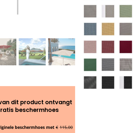
van dit product ontvangt
gratis beschermhoes
riginele beschermhoes met
€
115,00