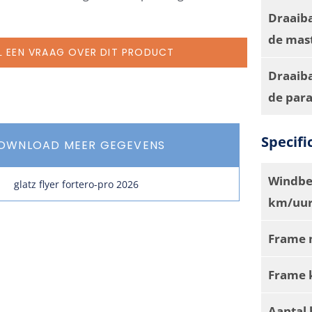
Draaib
de mas
L EEN VRAAG OVER DIT PRODUCT
Draaiba
de par
Specifi
OWNLOAD MEER GEGEVENS
Windbe
glatz flyer fortero-pro 2026
km/uur
Frame 
Frame 
Aantal 