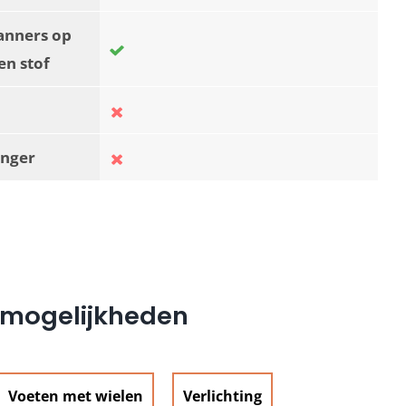
anners op
en stof
nger
e mogelijkheden
Voeten met wielen
Verlichting