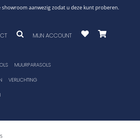
 de showroom aanwezig zodat u deze kunt proberen.
CT
MIJN ACCOUNT
OLS
MUURPARASOLS
N
VERLICHTING
N
-5