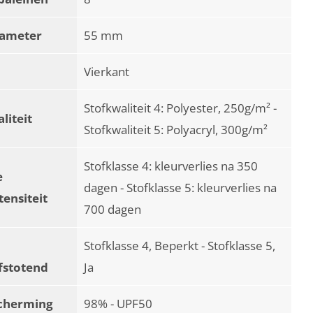
iameter
55 mm
Vierkant
Stofkwaliteit 4: Polyester, 250g/m² -
liteit
Stofkwaliteit 5: Polyacryl, 300g/m²
Stofklasse 4: kleurverlies na 350
e
dagen - Stofklasse 5: kleurverlies na
tensiteit
700 dagen
Stofklasse 4, Beperkt - Stofklasse 5,
fstotend
Ja
cherming
98% - UPF50