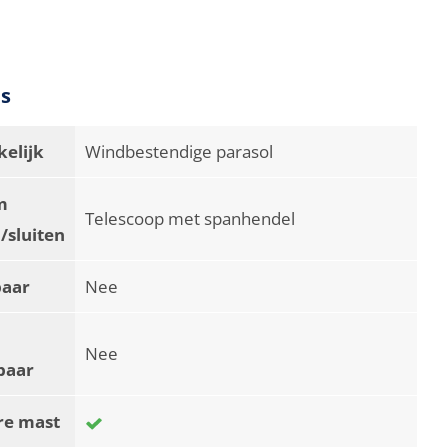
es
elijk
Windbestendige parasol
m
Telescoop met spanhendel
/sluiten
baar
Nee
Nee
baar
re mast