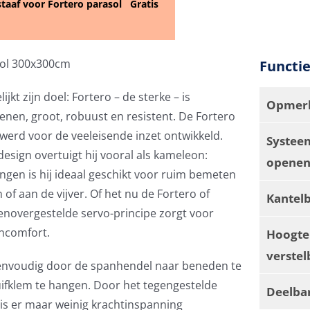
 staaf voor Fortero parasol
Gratis
sol 300x300cm
Functi
jkt zijn doel: Fortero – de sterke – is
Opmerk
enen, groot, robuust en resistent. De Fortero
 werd voor de veeleisende inzet ontwikkeld.
Systee
design overtuigt hij vooral als kameleon:
openen
ingen is hij ideaal geschikt voor ruim bemeten
n of aan de vijver. Of het nu de Fortero of
Kantel
egenovergestelde servo-principe zorgt voor
encomfort.
Hoogte
verstel
eenvoudig door de spanhendel naar beneden te
uifklem te hangen. Door het tegengestelde
Deelba
is er maar weinig krachtinspanning