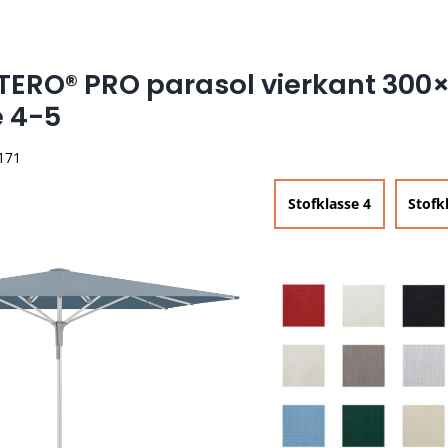
TERO® PRO parasol vierkant 300
e 4-5
 171
Stofklasse 4
Stofk

