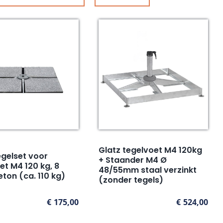
Glatz tegelvoet M4 120kg
egelset voor
+ Staander M4 Ø
et M4 120 kg, 8
48/55mm staal verzinkt
eton (ca. 110 kg)
(zonder tegels)
€
175,00
€
524,00