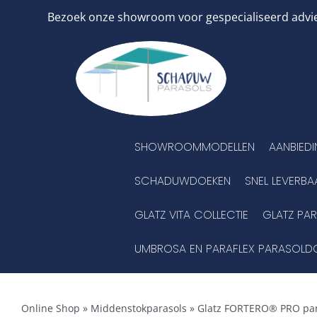
Ga
Bezoek onze showroom voor gespecialiseerd advies
naar
inhoud
SHOWROOMMODELLEN
AANBIED
SCHADUWDOEKEN
SNEL LEVERBA
GLATZ VITA COLLECTIE
GLATZ PA
UMBROSA EN PARAFLEX PARASOLD
Online Shop
»
Middenstokparasols
»
Glatz FORTERO® PRO par