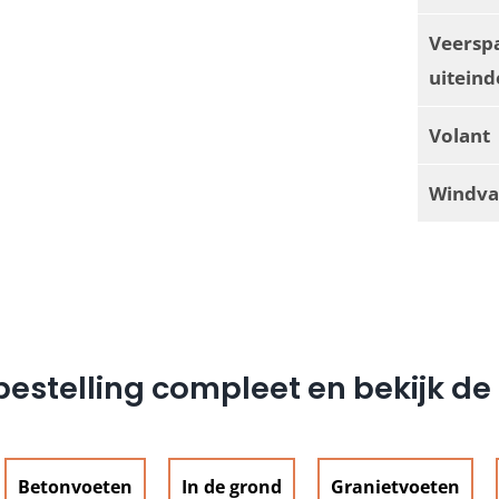
Veersp
uiteind
Volant
Windva
estelling compleet en bekijk d
Betonvoeten
In de grond
Granietvoeten