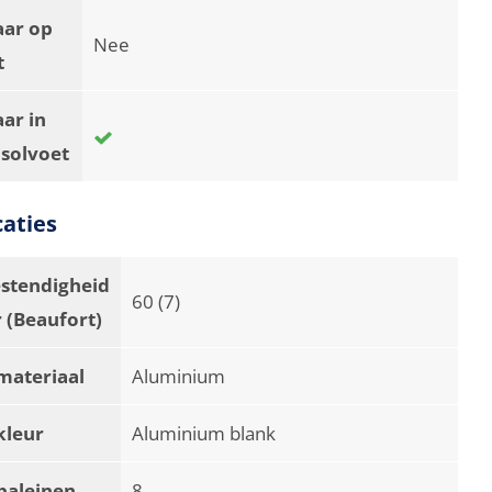
aar op
Nee
t
ar in
asolvoet
caties
stendigheid
60 (7)
 (Beaufort)
materiaal
Aluminium
kleur
Aluminium blank
baleinen
8