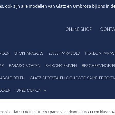
, ook zijn alle modellen van Glatz en Umbrosa bij ons in
ONLINE SHOP
CONTA
INGEN
STOKPARASOLS
ZWEEFPARASOLS
HORECA PARAS
AR
PARASOLVOETEN
BALKONKLEMMEN
BESCHERMHOEZE
RASOLDOEKEN
GLATZ STOFSTALEN COLLECTIE SAMPLEBOEKE
OEKEN
ONZE MERKEN
asol
»
Glatz FORTERO® PRO parasol vierkant 300×300 cm klasse 4