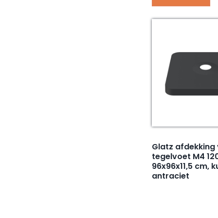
Glatz afdekking
tegelvoet M4 120
96x96x11,5 cm, k
antraciet