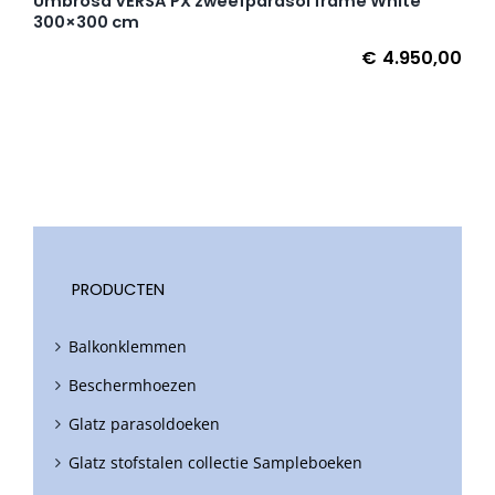
Umbrosa VERSA PX zweefparasol frame White
300×300 cm
€
4.950,00
PRODUCTEN
Balkonklemmen
Beschermhoezen
Glatz parasoldoeken
Glatz stofstalen collectie Sampleboeken