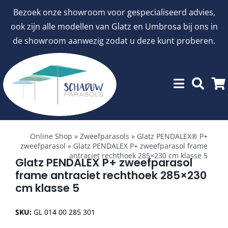
Ga
Bezoek onze showroom voor gespecialiseerd advies,
naar
ook zijn alle modellen van Glatz en Umbrosa bij ons in
inhoud
de showroom aanwezig zodat u deze kunt proberen.
Toggle
Showroommodellen
Navigation
Online Shop
»
Zweefparasols
»
Glatz PENDALEX® P+
zweefparasol
»
Glatz PENDALEX P+ zweefparasol frame
antraciet rechthoek 285×230 cm klasse 5
aanbiedingen
Glatz PENDALEX P+ zweefparasol
frame antraciet rechthoek 285×230
cm klasse 5
Stokparasols
SKU:
GL 014 00 285 301
Zweefparasols