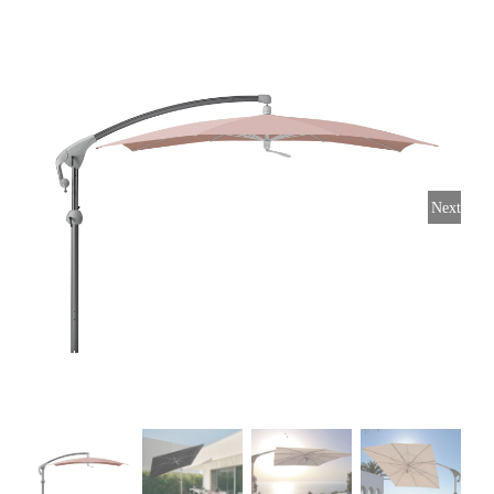
Horeca parasols
Muurparasols
Next
Schaduwdoeken
Snel leverbaar
Parasolvoeten
Balkonklemmen