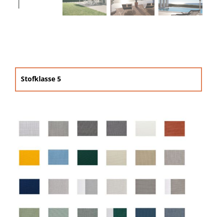
Beschermhoezen
Verlichting
Glatz Vita Collectie
Stofklasse 5

Glatz parasoldoeken

Glatz stofstalen collectie Sampleboeken
Umbrosa en Paraflex parasoldoeken
Onze merken