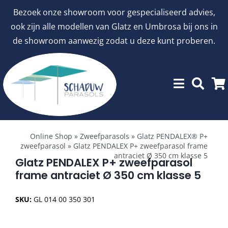
Ga
Bezoek onze showroom voor gespecialiseerd advies,
naar
ook zijn alle modellen van Glatz en Umbrosa bij ons in
inhoud
de showroom aanwezig zodat u deze kunt proberen.
Toggle
Showroommodellen
Navigation
Online Shop
»
Zweefparasols
»
Glatz PENDALEX® P+
zweefparasol
»
Glatz PENDALEX P+ zweefparasol frame
antraciet Ø 350 cm klasse 5
aanbiedingen
Glatz PENDALEX P+ zweefparasol
frame antraciet Ø 350 cm klasse 5
Stokparasols
SKU:
GL 014 00 350 301
Zweefparasols