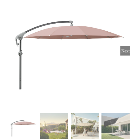
Horeca parasols
Muurparasols
Next
Schaduwdoeken
Snel leverbaar
Parasolvoeten
Balkonklemmen