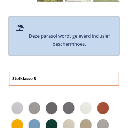
Beschermhoezen
Verlichting
Deze parasol wordt geleverd inclusief
Glatz Vita Collectie
beschermhoes.
Glatz parasoldoeken
Stofklasse 5
Glatz stofstalen collectie Sampleboeken

Umbrosa en Paraflex parasoldoeken

Onze merken