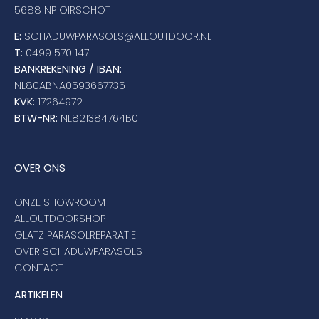
5688 NP OIRSCHOT
E:
SCHADUWPARASOLS@ALLOUTDOOR.NL
T:
0499 570 147
BANKREKENING / IBAN:
NL80ABNA0593667735
KVK:
17264972
BTW-NR:
NL821384764B01
OVER ONS
ONZE SHOWROOM
ALLOUTDOORSHOP
GLATZ PARASOLREPARATIE
OVER SCHADUWPARASOLS
CONTACT
ARTIKELEN