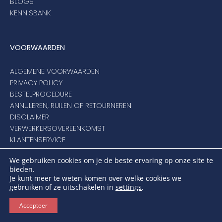
BLOGS
KENNISBANK
VOORWAARDEN
ALGEMENE VOORWAARDEN
PRIVACY POLICY
BESTELPROCEDURE
ANNULEREN, RUILEN OF RETOURNEREN
DISCLAIMER
VERWERKERSOVEREENKOMST
KLANTENSERVICE
We gebruiken cookies om je de beste ervaring op onze site te
bieden.
VEILIG BETALEN
Je kunt meer te weten komen over welke cookies we
gebruiken of ze uitschakelen in
settings
.
SCHADUWPARASOLS BIEDT U VEILIG BETAALGEMAK
Accepteer