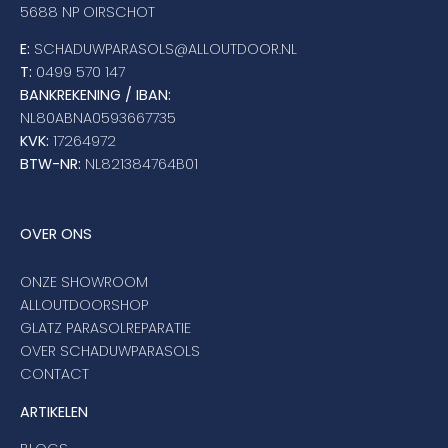
5688 NP OIRSCHOT
E:
SCHADUWPARASOLS@ALLOUTDOOR.NL
T:
0499 570 147
BANKREKENING / IBAN:
NL80ABNA0593667735
KVK:
17264972
BTW-NR:
NL821384764B01
OVER ONS
ONZE SHOWROOM
ALLOUTDOORSHOP
GLATZ PARASOLREPARATIE
OVER SCHADUWPARASOLS
CONTACT
ARTIKELEN