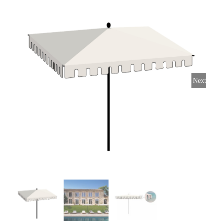
Horeca parasols
Muurparasols
Next
Schaduwdoeken
Snel leverbaar
Parasolvoeten
Balkonklemmen