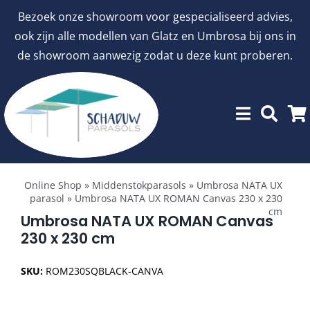
Ga
Bezoek onze showroom voor gespecialiseerd advies,
naar
ook zijn alle modellen van Glatz en Umbrosa bij ons in
inhoud
de showroom aanwezig zodat u deze kunt proberen.
Toggle
Showroommodellen
Navigation
Online Shop
»
Middenstokparasols
»
Umbrosa NATA UX
parasol
»
Umbrosa NATA UX ROMAN Canvas 230 x 230
cm
aanbiedingen
Umbrosa NATA UX ROMAN Canvas
230 x 230 cm
Stokparasols
SKU:
ROM230SQBLACK-CANVA
Zweefparasols