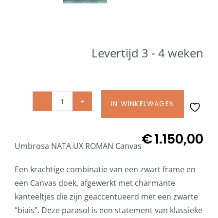
Beschermhoezen
Verlichting
Levertijd 3 - 4 weken
Glatz Vita Collectie
Glatz parasoldoeken
IN WINKELWAGEN
Umbrosa
NATA
UX
Glatz stofstalen collectie Sampleboeken
€
1.150,00
Umbrosa NATA UX ROMAN Canvas
ROMAN
Canvas
Umbrosa en Paraflex parasoldoeken
Een krachtige combinatie van een zwart frame en
230
een Canvas doek, afgewerkt met charmante
x
kanteeltjes die zijn geaccentueerd met een zwarte
Onze merken
230
“biais”. Deze parasol is een statement van klassieke
cm