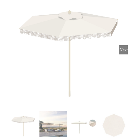
Horeca parasols
Muurparasols
Next
Schaduwdoeken
Snel leverbaar
Parasolvoeten
Balkonklemmen