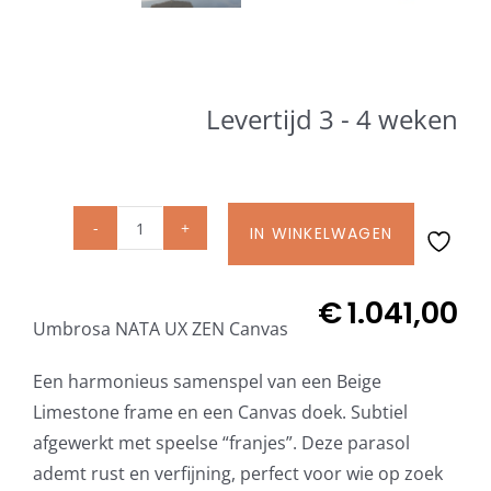
Beschermhoezen
Verlichting
Levertijd 3 - 4 weken
Glatz Vita Collectie
Glatz parasoldoeken
IN WINKELWAGEN
Umbrosa
NATA
UX
Glatz stofstalen collectie Sampleboeken
€
1.041,00
Umbrosa NATA UX ZEN Canvas
ZEN
Canvas
Umbrosa en Paraflex parasoldoeken
Een harmonieus samenspel van een Beige
Ø
Limestone frame en een Canvas doek. Subtiel
280
afgewerkt met speelse “franjes”. Deze parasol
Onze merken
cm
ademt rust en verfijning, perfect voor wie op zoek
aantal