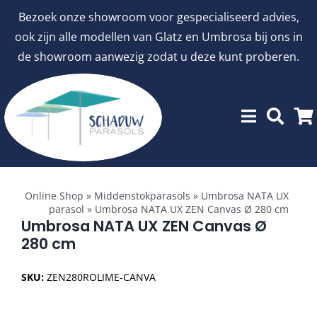
Ga
Bezoek onze showroom voor gespecialiseerd advies,
naar
ook zijn alle modellen van Glatz en Umbrosa bij ons in
inhoud
de showroom aanwezig zodat u deze kunt proberen.
Toggle
Showroommodellen
Navigation
Online Shop
»
Middenstokparasols
»
Umbrosa NATA UX
parasol
»
Umbrosa NATA UX ZEN Canvas Ø 280 cm
aanbiedingen
Umbrosa NATA UX ZEN Canvas Ø
280 cm
Stokparasols
SKU:
ZEN280ROLIME-CANVA
Zweefparasols