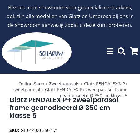
Ga
Bezoek onze showroom voor gespecialiseerd advies,
naar
ook zijn alle modellen van Glatz en Umbrosa bij ons in
inhoud
de showroom aanwezig zodat u deze kunt proberen.
Toggle
Showroommodellen
Navigation
Online Shop
»
Zweefparasols
»
Glatz PENDALEX® P+
zweefparasol
»
Glatz PENDALEX P+ zweefparasol frame
geanodiseerd Ø 350 cm klasse 5
aanbiedingen
Glatz PENDALEX P+ zweefparasol
frame geanodiseerd Ø 350 cm
klasse 5
Stokparasols
SKU:
GL 014 00 350 171
Zweefparasols