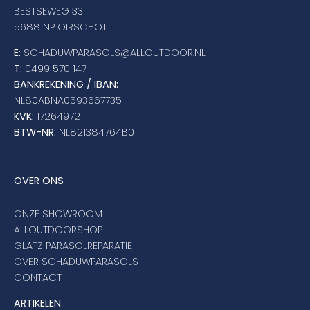
BESTSEWEG 33
5688 NP OIRSCHOT
E:
SCHADUWPARASOLS@ALLOUTDOOR.NL
T:
0499 570 147
BANKREKENING / IBAN:
NL80ABNA0593667735
KVK:
17264972
BTW-NR:
NL821384764B01
OVER ONS
ONZE SHOWROOM
ALLOUTDOORSHOP
GLATZ PARASOLREPARATIE
OVER SCHADUWPARASOLS
CONTACT
ARTIKELEN