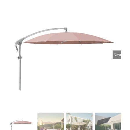
Horeca parasols
Muurparasols
Next
Schaduwdoeken
Snel leverbaar
Parasolvoeten
Balkonklemmen