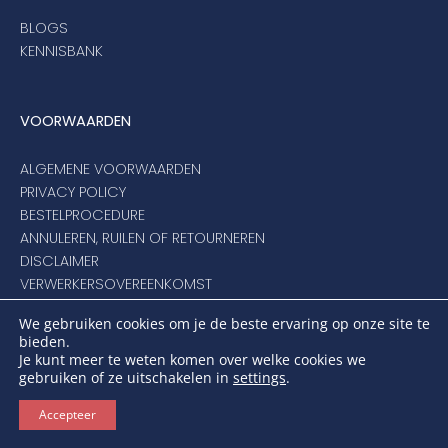
BLOGS
KENNISBANK
VOORWAARDEN
ALGEMENE VOORWAARDEN
PRIVACY POLICY
BESTELPROCEDURE
ANNULEREN, RUILEN OF RETOURNEREN
DISCLAIMER
VERWERKERSOVEREENKOMST
KLANTENSERVICE
We gebruiken cookies om je de beste ervaring op onze site te
bieden.
Je kunt meer te weten komen over welke cookies we
VEILIG BETALEN
gebruiken of ze uitschakelen in
settings
.
Accepteer
SCHADUWPARASOLS BIEDT U VEILIG BETAALGEMAK