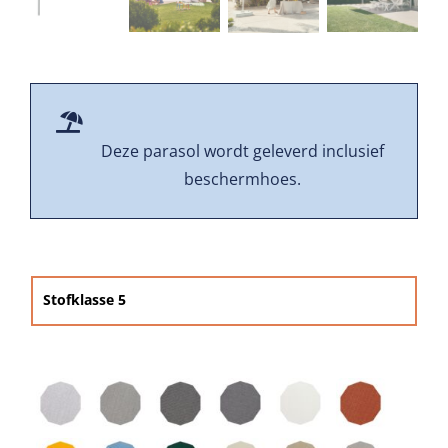
Beschermhoezen
Verlichting
Glatz Vita Collectie
Deze parasol wordt geleverd inclusief
beschermhoes.
Glatz parasoldoeken
Glatz stofstalen collectie Sampleboeken
Stofklasse 5

Umbrosa en Paraflex parasoldoeken
Onze merken
