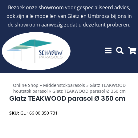
Ga
Bezoek onze showroom voor gespecialiseerd advies,
naar
ook zijn alle modellen van Glatz en Umbrosa bij ons in
inhoud
de showroom aanwezig zodat u deze kunt proberen.
Toggle
Showroommodellen
Navigation
Online Shop
»
Middenstokparasols
»
Glatz TEAKWOOD
houtstok parasol
»
Glatz TEAKWOOD parasol Ø 350 cm
aanbiedingen
Glatz TEAKWOOD parasol Ø 350 cm
SKU:
GL 166 00 350 731
Stokparasols
Zweefparasols