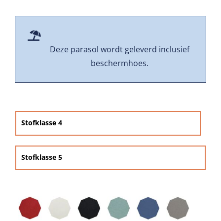
Beschermhoezen
Verlichting
Deze parasol wordt geleverd inclusief
beschermhoes.
Glatz Vita Collectie

Glatz parasoldoeken
Stofklasse 4
Glatz stofstalen collectie Sampleboeken
Stofklasse 5
Umbrosa en Paraflex parasoldoeken
Onze merken
