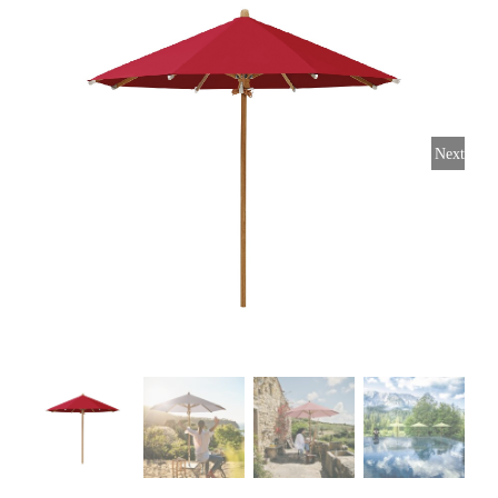
Horeca parasols
Muurparasols
Next
Schaduwdoeken
Snel leverbaar
Parasolvoeten
Balkonklemmen