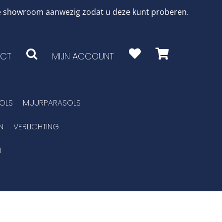
 de showroom aanwezig zodat u deze kunt proberen.
CT
MIJN ACCOUNT
OLS
MUURPARASOLS
N
VERLICHTING
N