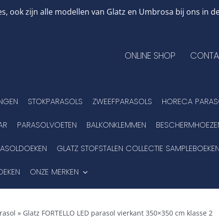
, ook zijn alle modellen van Glatz en Umbrosa bij ons in
ONLINE SHOP
CONTA
INGEN
STOKPARASOLS
ZWEEFPARASOLS
HORECA PARAS
AR
PARASOLVOETEN
BALKONKLEMMEN
BESCHERMHOEZE
RASOLDOEKEN
GLATZ STOFSTALEN COLLECTIE SAMPLEBOEKE
OEKEN
ONZE MERKEN
rasol
»
Glatz FORTELLO LED parasol vierkant 350×350 cm klasse 2