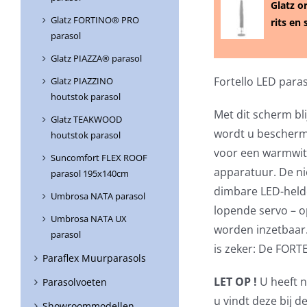
Glatz o
Glatz FORTINO® PRO
rits en 
parasol
Glatz PIAZZA® parasol
Fortello LED para
Glatz PIAZZINO
houtstok parasol
Met dit scherm bl
Glatz TEAKWOOD
wordt u beschermt
houtstok parasol
voor een warmwit 
Suncomfort FLEX ROOF
apparatuur. De ni
parasol 195x140cm
dimbare LED-helde
Umbrosa NATA parasol
lopende servo – o
Umbrosa NATA UX
worden inzetbaar. 
parasol
is zeker: De FORT
Paraflex Muurparasols
LET OP !
U heeft n
Parasolvoeten
u vindt deze bij 
Showroommodellen