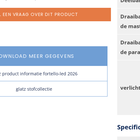
L EEN VRAAG OVER DIT PRODUCT
Draaib
de mas
Draaiba
de par
OWNLOAD MEER GEGEVENS
z product informatie fortello-led 2026
verlich
glatz stofcollectie
Specifi