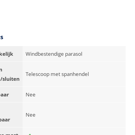
es
elijk
Windbestendige parasol
m
Telescoop met spanhendel
/sluiten
baar
Nee
Nee
baar
re mast