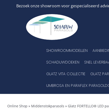
Ga
Bezoek onze showroom voor gespecialiseerd advies
naar
inhoud
SHOWROOMMODELLEN
AANBIED
SCHADUWDOEKEN
SNEL LEVERBA
GLATZ VITA COLLECTIE
GLATZ PA
UMBROSA EN PARAFLEX PARASOLD
Online Shop
»
Middenstokparasols
»
Glatz FORTELLO® LED pa