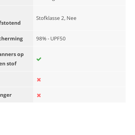
Stofklasse 2, Nee
fstotend
cherming
98% - UPF50
anners op
en stof
nger