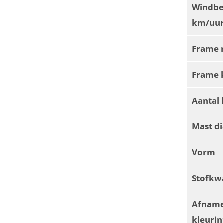
Windbe
km/uur
Frame 
Frame 
Aantal 
Mast d
Vorm
Stofkwa
Afnam
kleurin