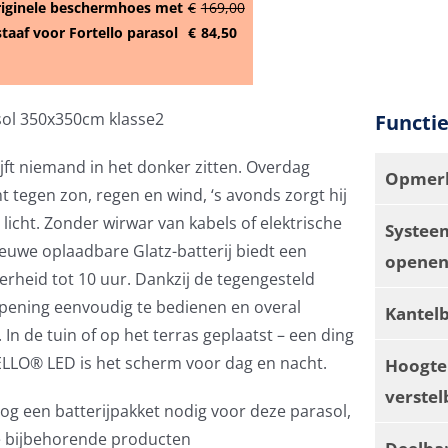
riginele beschermhoes met
€
169,00
staaf voor Fortello parasol
€
84,50
sol 350x350cm klasse2
Functi
ijft niemand in het donker zitten. Overdag
Opmerk
 tegen zon, regen en wind, ‘s avonds zorgt hij
licht. Zonder wirwar van kabels of elektrische
Systee
euwe oplaadbare Glatz-batterij biedt een
openen
rheid tot 10 uur. Dankzij de tegengesteld
pening eenvoudig te bedienen en overal
Kantel
In de tuin of op het terras geplaatst – een ding
ELLO® LED is het scherm voor dag en nacht.
Hoogte
verstel
og een batterijpakket nodig voor deze parasol,
de bijbehorende producten
Deelba