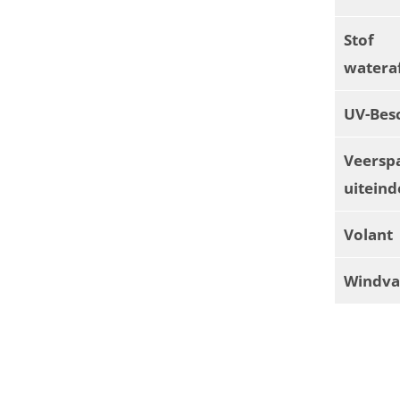
Stof
watera
UV-Bes
Veersp
uiteind
Volant
Windva