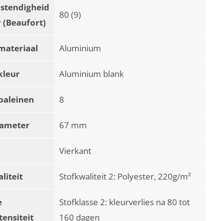
stendigheid
80 (9)
 (Beaufort)
materiaal
Aluminium
kleur
Aluminium blank
baleinen
8
iameter
67 mm
Vierkant
liteit
Stofkwaliteit 2: Polyester, 220g/m²
e
Stofklasse 2: kleurverlies na 80 tot
tensiteit
160 dagen