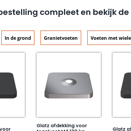
estelling compleet en bekijk d
In de grond
Granietvoeten
Voeten met wiel
Glatz afdekking voor
 voor
Glatz a