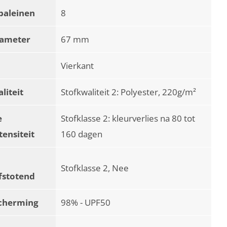
baleinen
8
iameter
67 mm
Vierkant
liteit
Stofkwaliteit 2: Polyester, 220g/m²
e
Stofklasse 2: kleurverlies na 80 tot
tensiteit
160 dagen
Stofklasse 2, Nee
fstotend
cherming
98% - UPF50