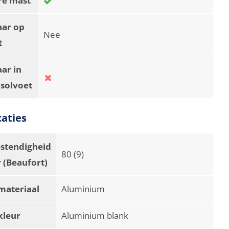
aar op
Nee
t
ar in
asolvoet
caties
stendigheid
80 (9)
 (Beaufort)
materiaal
Aluminium
kleur
Aluminium blank