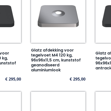
Glatz afdekking voor
 voor
Glatz a
tegelvoet M4 120 kg,
 kg,
tegelvo
96x96x11,5 cm, kunststof
unststof
96x96x1
geanodiseerd
antraci
aluminiumlook
€
295,00
€
295,00