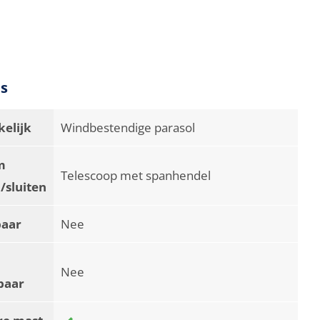
es
elijk
Windbestendige parasol
m
Telescoop met spanhendel
/sluiten
baar
Nee
Nee
baar
re mast