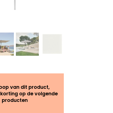
oop van dit product,
 korting op de volgende
producten