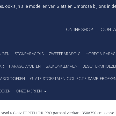
, ook zijn alle modellen van Glatz en Umbrosa bij ons in
ONLINE SHOP
CONTA
INGEN
STOKPARASOLS
ZWEEFPARASOLS
HORECA PARAS
AR
PARASOLVOETEN
BALKONKLEMMEN
BESCHERMHOEZE
RASOLDOEKEN
GLATZ STOFSTALEN COLLECTIE SAMPLEBOEKE
OEKEN
ONZE MERKEN
rasol
»
Glatz FORTELLO® PRO parasol vierkant 350×350 cm klasse 