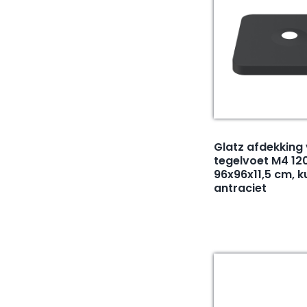
Glatz afdekking
tegelvoet M4 120
96x96x11,5 cm, k
antraciet