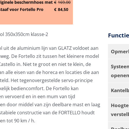
riginele beschermhoes met
€
169,00
staaf voor Fortello Pro
€
84,50
sol 350x350cm klasse-2
Functi
ol uit de aluminium lijn van GLATZ voldoet aan
Opmerk
eg. De Fortello zit tussen het kleinere model
stello in. Niet te groot en niet te klein, de
Systee
an alle eisen van de horeca en locaties die aan
openen
steld. Het tegenovergestelde servo-principe
elijk bediencomfort. De Fortello kan
Kantel
n vervoerd en in een mum van tijd
n door middel van zijn deelbare mast en laag
Hoogte
stabiele constructie van de FORTELLO houdt
verstel
n tot 90 km / h.
Deelba