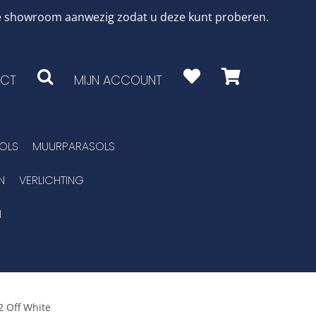
 de showroom aanwezig zodat u deze kunt proberen.
CT
MIJN ACCOUNT
OLS
MUURPARASOLS
N
VERLICHTING
N
2 Off White