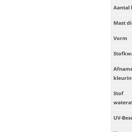
Aantal 
Mast d
Vorm
Stofkwa
Afnam
kleurin
Stof
watera
UV-Bes