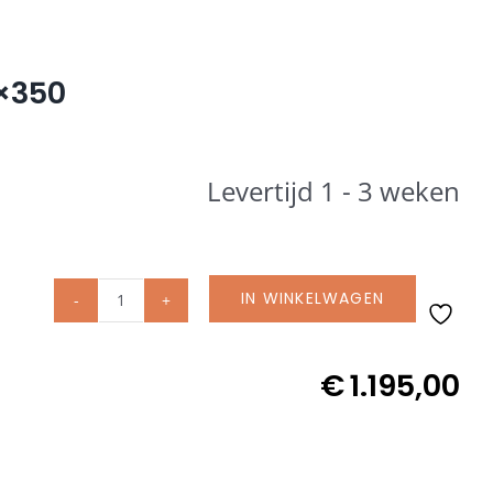
0×350
Levertijd 1 - 3 weken
IN WINKELWAGEN
Glatz
FORTELLO®
PRO
€
1.195,00
parasol
vierkant
350x350