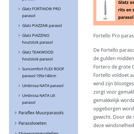
Glatz o
Glatz FORTINO® PRO
rits en 
parasol
parasol
Glatz PIAZZA® parasol
Fortello Pro para
Glatz PIAZZINO
houtstok parasol
De Fortello paras
Glatz TEAKWOOD
de gulden middenw
houtstok parasol
Fortero de grote Ca
Suncomfort FLEX ROOF
Fortello voldoet a
parasol 195x140cm
wind zijn blootge
Umbrosa NATA parasol
zorgt voor gemakk
Umbrosa NATA UX
gemakkelijk worde
parasol
opgeborgen worde
Paraflex Muurparasols
gewicht. Door de 
Parasolvoeten
deze windsnelhede
Showroommodellen