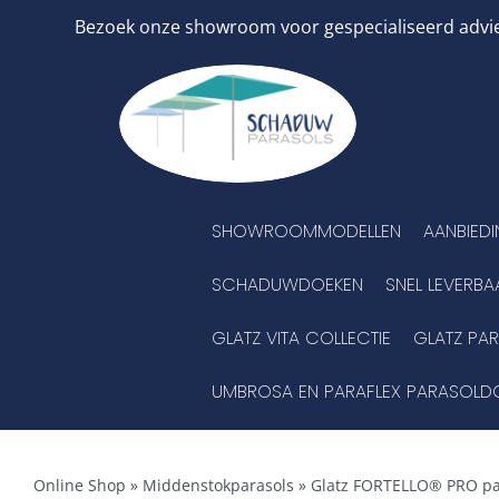
Ga
Bezoek onze showroom voor gespecialiseerd advies
naar
inhoud
SHOWROOMMODELLEN
AANBIED
SCHADUWDOEKEN
SNEL LEVERBA
GLATZ VITA COLLECTIE
GLATZ PA
UMBROSA EN PARAFLEX PARASOLD
Online Shop
»
Middenstokparasols
»
Glatz FORTELLO® PRO pa