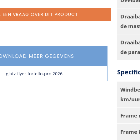
L EEN VRAAG OVER DIT PRODUCT
Draaib
de mas
Draaiba
de par
OWNLOAD MEER GEGEVENS
Specifi
glatz flyer fortello-pro 2026
Windbe
km/uur
Frame 
Frame 