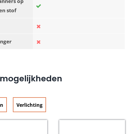
anners op
en stof
nger
e mogelijkheden
en
Verlichting