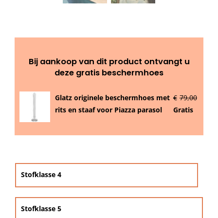
Beschermhoezen
Verlichting
Bij aankoop van dit product ontvangt u
Glatz Vita Collectie
deze gratis beschermhoes
Glatz originele beschermhoes met
€
79,00
Glatz parasoldoeken
rits en staaf voor Piazza parasol
Gratis
Glatz stofstalen collectie Sampleboeken

Umbrosa en Paraflex parasoldoeken
Stofklasse 4
Onze merken
Stofklasse 5