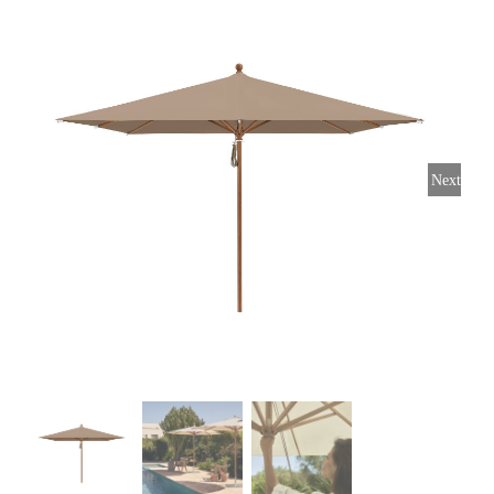
Horeca parasols
Muurparasols
Next
Schaduwdoeken
Snel leverbaar
Parasolvoeten
Balkonklemmen