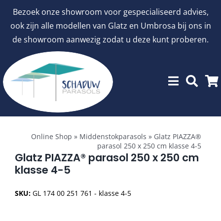
Ga
Bezoek onze showroom voor gespecialiseerd advies,
naar
ook zijn alle modellen van Glatz en Umbrosa bij ons in
inhoud
de showroom aanwezig zodat u deze kunt proberen.
Toggle
Showroommodellen
Navigation
Online Shop
»
Middenstokparasols
»
Glatz PIAZZA®
parasol 250 x 250 cm klasse 4-5
aanbiedingen
Glatz PIAZZA® parasol 250 x 250 cm
klasse 4-5
Stokparasols
SKU:
GL 174 00 251 761 - klasse 4-5
Zweefparasols