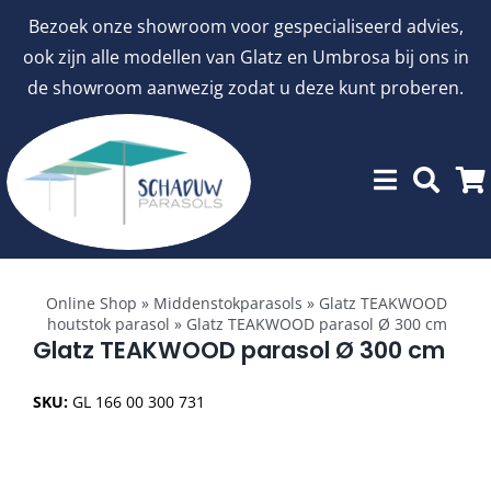
Ga
Bezoek onze showroom voor gespecialiseerd advies,
naar
ook zijn alle modellen van Glatz en Umbrosa bij ons in
inhoud
de showroom aanwezig zodat u deze kunt proberen.
Toggle
Showroommodellen
Navigation
Online Shop
»
Middenstokparasols
»
Glatz TEAKWOOD
houtstok parasol
»
Glatz TEAKWOOD parasol Ø 300 cm
aanbiedingen
Glatz TEAKWOOD parasol Ø 300 cm
SKU:
GL 166 00 300 731
Stokparasols
Zweefparasols