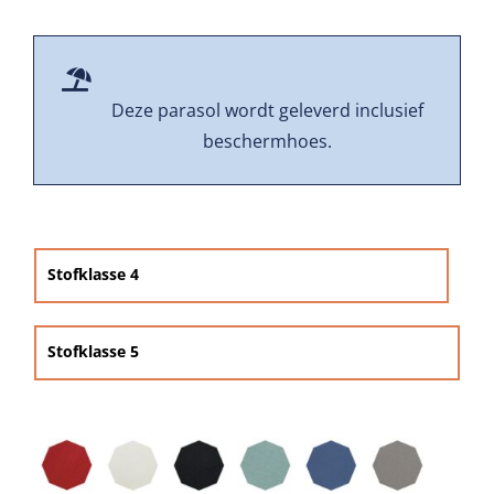
Beschermhoezen
Verlichting
Deze parasol wordt geleverd inclusief
beschermhoes.
Glatz Vita Collectie

Glatz parasoldoeken
Stofklasse 4
Glatz stofstalen collectie Sampleboeken
Stofklasse 5
Umbrosa en Paraflex parasoldoeken
Onze merken
