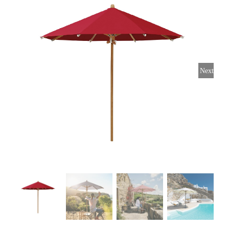
Horeca parasols
Muurparasols
Next
Schaduwdoeken
Snel leverbaar
Parasolvoeten
Balkonklemmen