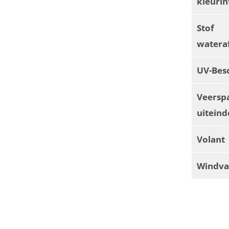
kleurin
Stof
watera
UV-Bes
Veersp
uiteind
Volant
Windva