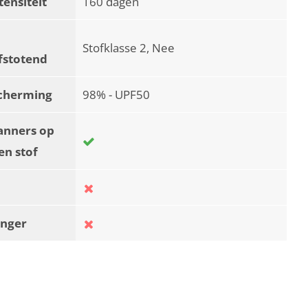
tensiteit
160 dagen
Stofklasse 2, Nee
fstotend
cherming
98% - UPF50
anners op
en stof
nger