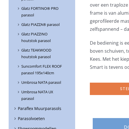
over een traploze
Glatz FORTINO® PRO
frame is van alum
parasol
geprofileerde mas
Glatz PIAZZA® parasol
zelfspannend – dan
Glatz PIAZZINO
houtstok parasol
De bediening is 
Glatz TEAKWOOD
boven schuiven, to
houtstok parasol
Kees. Met het kiep
Suncomfort FLEX ROOF
Smart is tevens o
parasol 195x140cm
Umbrosa NATA parasol
STE
Umbrosa NATA UX
parasol
Paraflex Muurparasols
Parasolvoeten
D
Showroommodellen