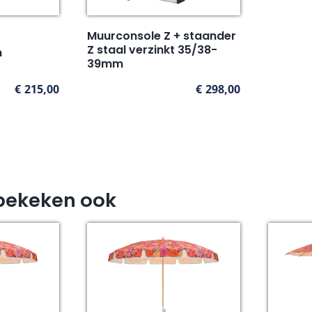
Muurconsole Z + staander
Z staal verzinkt 35/38-
m
39mm
€
215,00
€
298,00
bekeken ook