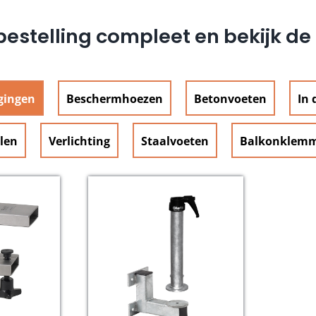
estelling compleet en bekijk d
igingen
Beschermhoezen
Betonvoeten
In 
len
Verlichting
Staalvoeten
Balkonklem