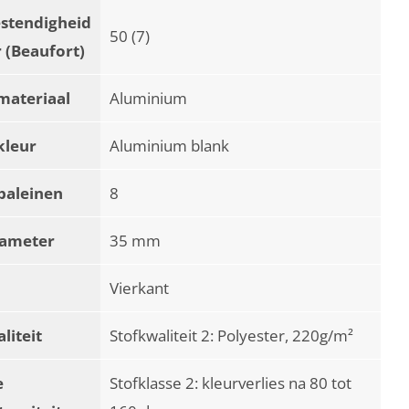
stendigheid
50 (7)
 (Beaufort)
materiaal
Aluminium
kleur
Aluminium blank
baleinen
8
iameter
35 mm
Vierkant
liteit
Stofkwaliteit 2: Polyester, 220g/m²
e
Stofklasse 2: kleurverlies na 80 tot