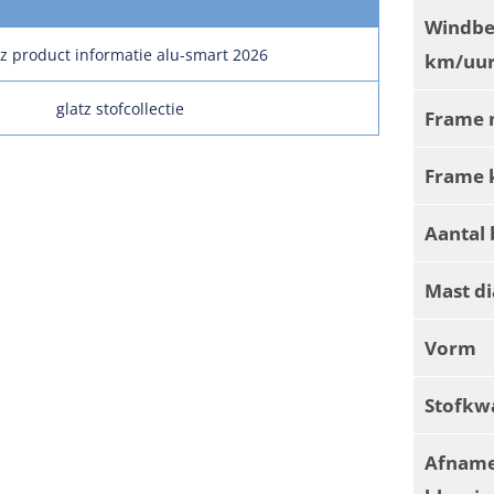
Windbe
tz product informatie alu-smart 2026
km/uur
glatz stofcollectie
Frame 
Frame 
Aantal 
Mast d
Vorm
Stofkwa
Afnam