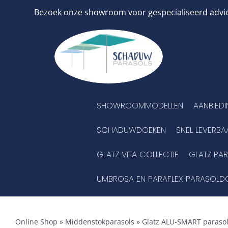
Ga
Bezoek onze showroom voor gespecialiseerd advies
naar
inhoud
SHOWROOMMODELLEN
AANBIED
SCHADUWDOEKEN
SNEL LEVERBA
GLATZ VITA COLLECTIE
GLATZ PA
UMBROSA EN PARAFLEX PARASOLD
Online Shop
»
Middenstokparasols
»
Glatz ALU-SMART paraso