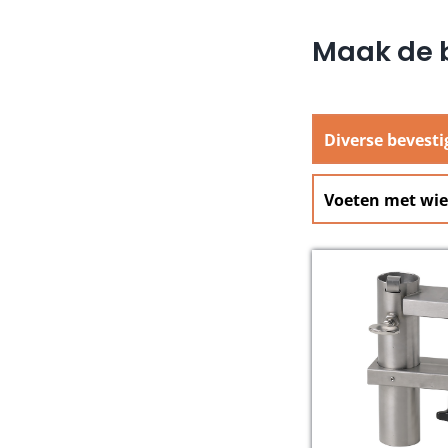
Maak de b
Diverse bevest
Voeten met wie