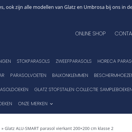
, ook zijn alle modellen van Glatz en Umbrosa bij ons in
ONLINE SHOP
CONTA
INGEN
STOKPARASOLS
ZWEEFPARASOLS
HORECA PARAS
AR
PARASOLVOETEN
BALKONKLEMMEN
BESCHERMHOEZE
RASOLDOEKEN
GLATZ STOFSTALEN COLLECTIE SAMPLEBOEKE
OEKEN
ONZE MERKEN
l
»
Glatz ALU-SMART parasol vierkant 200×200 cm klasse 2