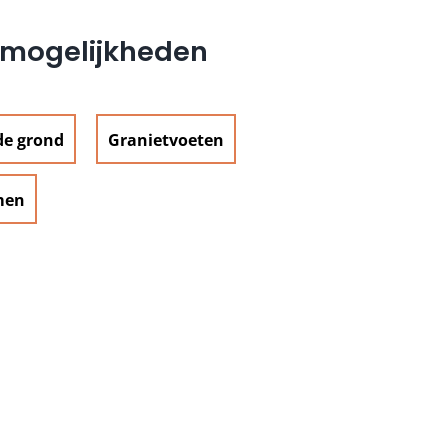
e mogelijkheden
de grond
Granietvoeten
men