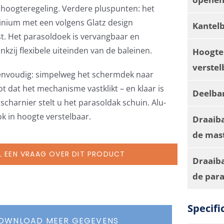
 hoogteregeling. Verdere pluspunten: het
inium met een volgens Glatz design
Kantel
t. Het parasoldoek is vervangbaar en
kzij flexibele uiteinden van de baleinen.
Hoogte
verstel
eenvoudig: simpelweg het schermdek naar
t dat het mechanisme vastklikt – en klaar is
Deelba
scharnier stelt u het parasoldak schuin. Alu-
ok in hoogte verstelbaar.
Draaib
de mas
L EEN VRAAG OVER DIT PRODUCT
Draaiba
de par
Specifi
OWNLOAD MEER GEGEVENS