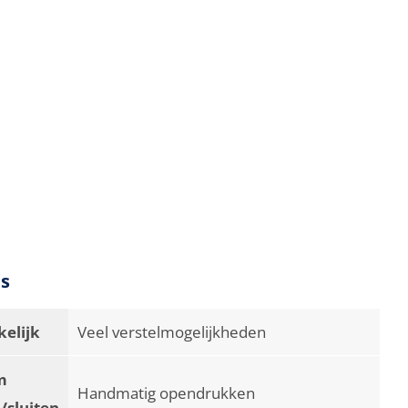
es
elijk
Veel verstelmogelijkheden
m
Handmatig opendrukken
/sluiten