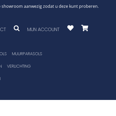
 de showroom aanwezig zodat u deze kunt proberen.
CT
MIJN ACCOUNT
OLS
MUURPARASOLS
N
VERLICHTING
N