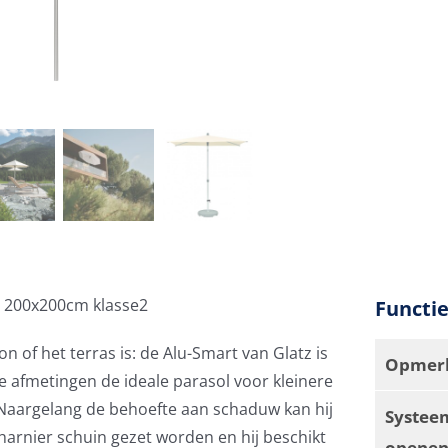
l 200x200cm klasse2
Functi
on of het terras is: de Alu-Smart van Glatz is
Opmerk
he afmetingen de ideale parasol voor kleinere
Naargelang de behoefte aan schaduw kan hij
Systee
charnier schuin gezet worden en hij beschikt
openen