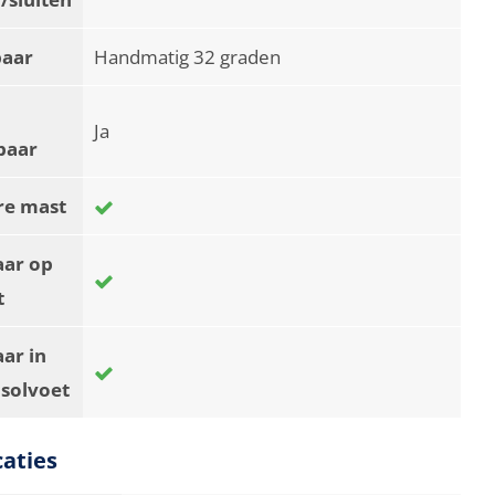
baar
Handmatig 32 graden
Ja
baar
re mast
aar op
t
ar in
asolvoet
caties