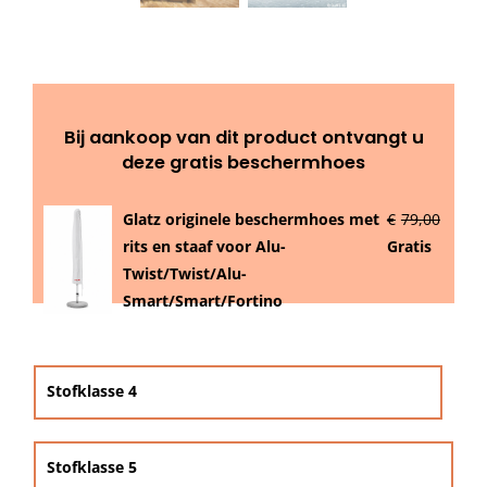
Beschermhoezen
Verlichting
Bij aankoop van dit product ontvangt u
Glatz Vita Collectie
deze gratis beschermhoes
Glatz originele beschermhoes met
€
79,00
Glatz parasoldoeken
rits en staaf voor Alu-
Gratis
Twist/Twist/Alu-
Glatz stofstalen collectie Sampleboeken
Smart/Smart/Fortino

Umbrosa en Paraflex parasoldoeken
Stofklasse 4
Onze merken
Stofklasse 5