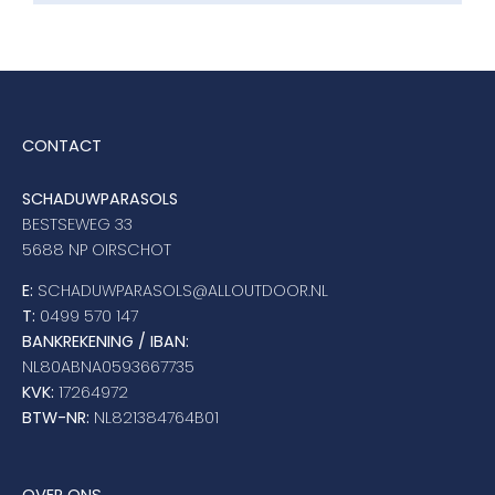
CONTACT
SCHADUWPARASOLS
BESTSEWEG 33
5688 NP OIRSCHOT
E:
SCHADUWPARASOLS@ALLOUTDOOR.NL
T:
0499 570 147
BANKREKENING / IBAN:
NL80ABNA0593667735
KVK:
17264972
BTW-NR:
NL821384764B01