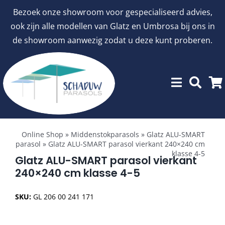
Ga
Bezoek onze showroom voor gespecialiseerd advies,
naar
ook zijn alle modellen van Glatz en Umbrosa bij ons in
inhoud
de showroom aanwezig zodat u deze kunt proberen.
Toggle
Showroommodellen
Navigation
Online Shop
»
Middenstokparasols
»
Glatz ALU-SMART
parasol
»
Glatz ALU-SMART parasol vierkant 240×240 cm
klasse 4-5
aanbiedingen
Glatz ALU-SMART parasol vierkant
240×240 cm klasse 4-5
Stokparasols
SKU:
GL 206 00 241 171
Zweefparasols