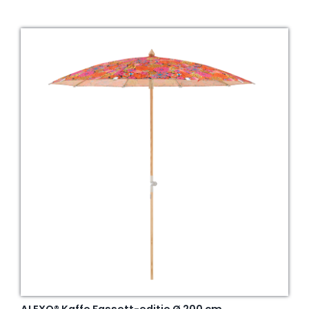
ALEXO® Kaffe Fassett-editie Ø 200 cm