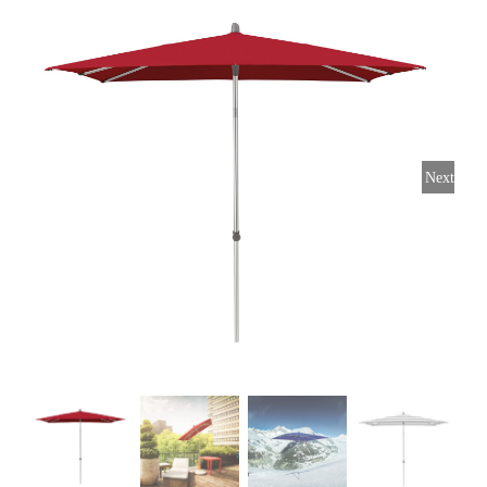
Horeca parasols
Muurparasols
Next
Schaduwdoeken
Snel leverbaar
Parasolvoeten
Balkonklemmen