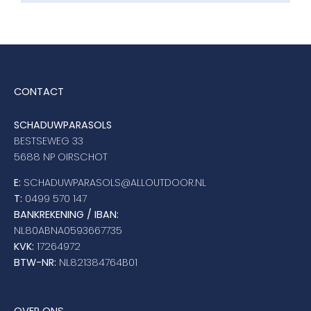
CONTACT
SCHADUWPARASOLS
BESTSEWEG 33
5688 NP OIRSCHOT
E:
SCHADUWPARASOLS@ALLOUTDOOR.NL
T:
0499 570 147
BANKREKENING / IBAN:
NL80ABNA0593667735
KVK:
17264972
BTW-NR:
NL821384764B01