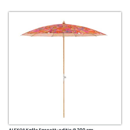
ALEXO® Kaffe Fassett-editie Ø 200 cm