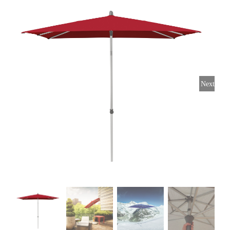
Horeca parasols
Muurparasols
Next
Schaduwdoeken
Snel leverbaar
Parasolvoeten
Balkonklemmen