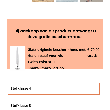
Beschermhoezen
Verlichting
Bij aankoop van dit product ontvangt u
Glatz Vita Collectie
deze gratis beschermhoes
Glatz originele beschermhoes met
€
79,00
Glatz parasoldoeken
rits en staaf voor Alu-
Gratis
Twist/Twist/Alu-
Glatz stofstalen collectie Sampleboeken
Smart/Smart/Fortino

Umbrosa en Paraflex parasoldoeken
Stofklasse 4
Onze merken
Stofklasse 5