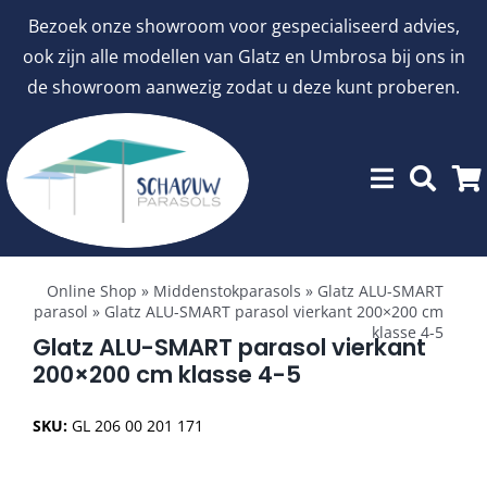
Ga
Bezoek onze showroom voor gespecialiseerd advies,
naar
ook zijn alle modellen van Glatz en Umbrosa bij ons in
inhoud
de showroom aanwezig zodat u deze kunt proberen.
Toggle
Showroommodellen
Navigation
Online Shop
»
Middenstokparasols
»
Glatz ALU-SMART
parasol
»
Glatz ALU-SMART parasol vierkant 200×200 cm
klasse 4-5
aanbiedingen
Glatz ALU-SMART parasol vierkant
200×200 cm klasse 4-5
Stokparasols
SKU:
GL 206 00 201 171
Zweefparasols